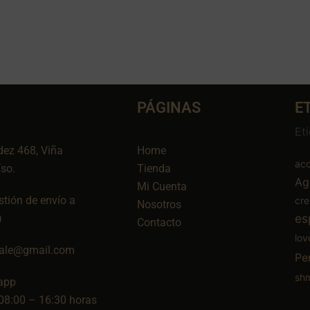
PÁGINAS
E
Et
dez 468, Viña
Home
aco
íso.
Tienda
Ag
Mi Cuenta
tión de envío a
cr
Nosotros
es
)
Contacto
lov
ale@gmail.com
Pe
sh
app
08:00 – 16:30 horas