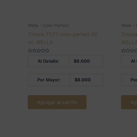
Wella - Color Perfect
Wella - 
Tintura 77/71 color perfect 60
Tintur
ml. WELLA
WELL
Valorado
Valorado
Al Detalle:
$
9.000
Al 
en
en
0
0
de
de
5
5
Por Mayor:
$
8.000
Po
Agregar al carrito
Ag