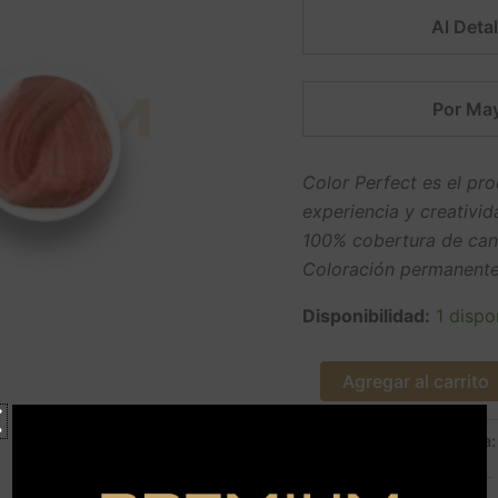
Al Detal
Por May
Color Perfect es el pr
experiencia y creativid
100% cobertura de can
Coloración permanente
Disponibilidad:
1 dispo
Agregar al carrito
SKU:
04455
Categoría