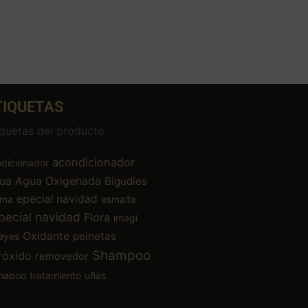
TIQUETAS
iquetas del producto
acondicionador
dicionador
ua
Agua Oxigenada
Bigudíes
epecial navidad
ema
esmalte
pecial navidad
Flora
imagi
Oxidante
peinetas
eyes
Shampoo
róxido
removedor
mapoo
tratamiento
uñas