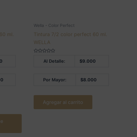
Wella - Color Perfect
 60 ml.
Tintura 7/2 color perfect 60 ml.
WELLA
Valorado
0
Al Detalle:
$
9.000
en
0
de
5
00
Por Mayor:
$
8.000
Agregar al carrito
te