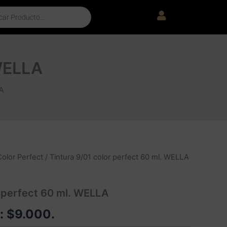
 WELLA
A
Color Perfect
/ Tintura 9/01 color perfect 60 ml. WELLA
r perfect 60 ml. WELLA
e:
$
9.000
.