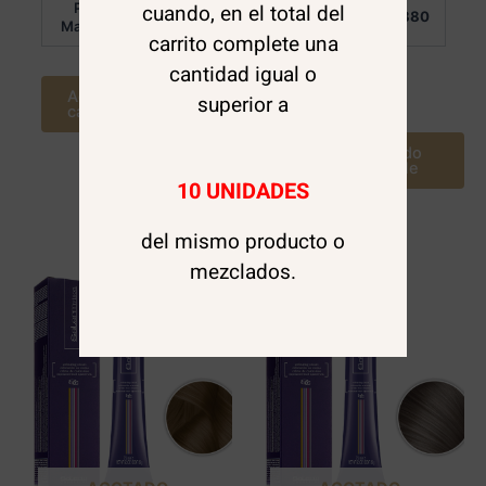
Por
Por
cuando, en el total del
$
6.880
$
6.880
Mayor:
Mayor:
carrito complete una
cantidad igual o
Agregar al
Leer más
superior a
carrito
Avísame cuando
este disponible
10 UNIDADES
del mismo producto o
mezclados.