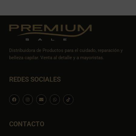
Distribuidora de Productos para el cuidado, reparación y
belleza capilar. Venta al detalle y a mayoristas.
REDES SOCIALES
F
I
E
W
I
a
n
n
h
c
c
s
v
a
o
e
t
e
t
n
b
a
l
s
-
o
g
o
a
t
o
r
p
p
i
CONTACTO
k
a
e
p
k
m
t
o