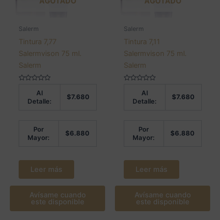
AGOTADO
AGOTADO
Salerm
Salerm
Tintura 7,77
Tintura 7,11
Salermvison 75 ml.
Salermvison 75 ml.
Salerm
Salerm
Valorado
Valorado
Al
Al
en
en
$
7.680
$
7.680
0
0
Detalle:
Detalle:
de
de
5
5
Por
Por
$
6.880
$
6.880
Mayor:
Mayor:
Leer más
Leer más
Avísame cuando
Avísame cuando
este disponible
este disponible