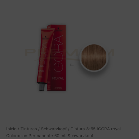
Tintura
8-
65
IGORA
royal
Coloracion
Permanente
60
ml.
Schwarzkopf
cantidad
Inicio
/
Tinturas
/
Schwarzkopf
/ Tintura 8-65 IGORA royal
Coloracion Permanente 60 ml. Schwarzkopf