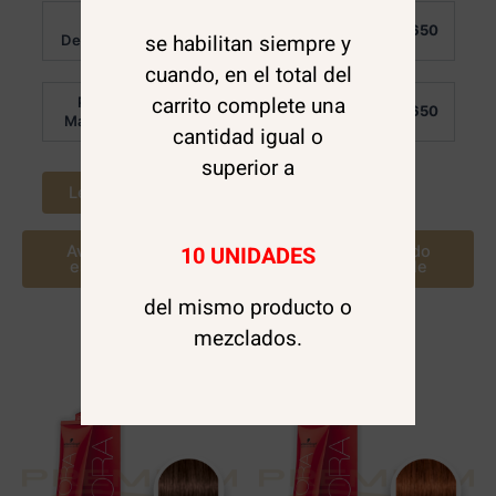
Valorado en
Valorado
Al
Al
5.00
en
$
8.650
$
8.650
de 5
0
se habilitan siempre y
Detalle:
Detalle:
de
5
cuando, en el total del
carrito complete una
Por
Por
$
7.650
$
7.650
Mayor:
Mayor:
cantidad igual o
superior a
Leer más
Leer más
10 UNIDADES
Avísame cuando
Avísame cuando
este disponible
este disponible
del mismo producto o
mezclados.