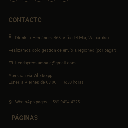
c
s
v
a
o
e
t
e
t
n
b
a
l
s
-
o
g
o
a
t
o
r
p
p
i
CONTACTO
k
a
e
p
k
m
t
o
k
Dionisio Hernández 468, Viña del Mar, Valparaíso.
Realizamos solo gestión de envío a regiones (por pagar)
tiendapremiumsale@gmail.com
Atención vía Whatsapp
Lunes a Viernes de 08:00 – 16:30 horas
WhatsApp pagos: +569 9494 4225
PÁGINAS