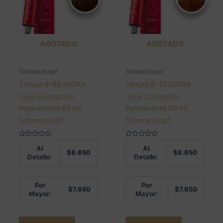
AGOTADO
AGOTADO
Schwarzkopf
Schwarzkopf
Tintura 6-68 IGORA
Tintura 6-77 IGORA
royal Coloracion
royal Coloracion
Permanente 60 ml.
Permanente 60 ml.
Schwarzkopf
Schwarzkopf
Valorado
Valorado
Al
Al
en
en
$
8.650
$
8.650
0
0
Detalle:
Detalle:
de
de
5
5
Por
Por
$
7.650
$
7.650
Mayor:
Mayor: