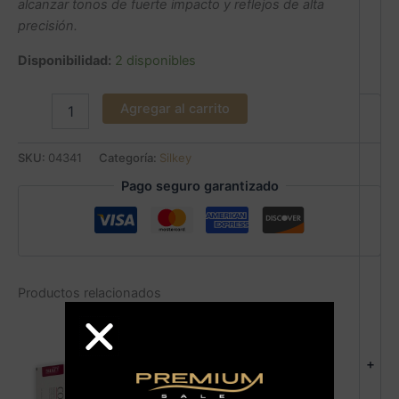
alcanzar tonos de fuerte impacto y reflejos de alta
precisión.
Disponibilidad:
2 disponibles
Agregar al carrito
SKU:
04341
Categoría:
Silkey
Pago seguro garantizado
Productos relacionados
+