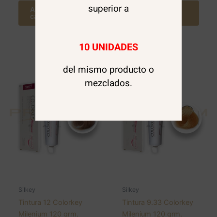
superior a
Agregar al
Agregar al
carrito
carrito
10 UNIDADES
del mismo producto o
mezclados.
Silkey
Silkey
Tintura 12 Colorkey
Tintura 9.33 Colorkey
Milenium 120 grm.
Milenium 120 grm.