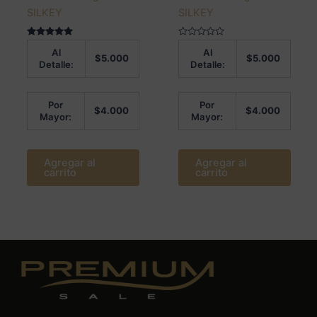
SILKEY
SILKEY
Valorado en
Valorado
Al
Al
5.00
en
$
5.000
$
5.000
de 5
0
Detalle:
Detalle:
de
5
Por
Por
$
4.000
$
4.000
Mayor:
Mayor:
Agregar al
Agregar al
carrito
carrito