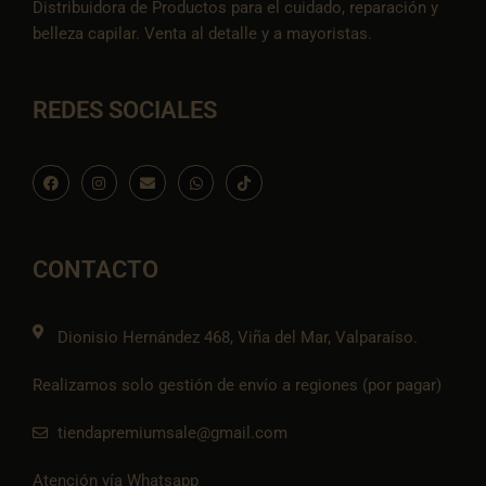
Distribuidora de Productos para el cuidado, reparación y
belleza capilar. Venta al detalle y a mayoristas.
REDES SOCIALES
F
I
E
W
I
a
n
n
h
c
c
s
v
a
o
e
t
e
t
n
b
a
l
s
-
o
g
o
a
t
o
r
p
p
i
CONTACTO
k
a
e
p
k
m
t
o
k
Dionisio Hernández 468, Viña del Mar, Valparaíso.
Realizamos solo gestión de envío a regiones (por pagar)
tiendapremiumsale@gmail.com
Atención vía Whatsapp