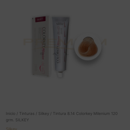
Colorkey
Milenium
120
grm.
SILKEY
cantidad
Inicio
/
Tinturas
/
Silkey
/ Tintura 8.14 Colorkey Milenium 120
grm. SILKEY
Silkey