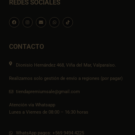
REDES SOCIALES
F
I
E
W
I
a
n
n
h
c
c
s
v
a
o
e
t
e
t
n
b
a
l
s
-
o
g
o
a
t
o
r
p
p
i
CONTACTO
k
a
e
p
k
m
t
o
k
Dionisio Hernández 468, Viña del Mar, Valparaíso.
Realizamos solo gestión de envío a regiones (por pagar)
tiendapremiumsale@gmail.com
Atención vía Whatsapp
Lunes a Viernes de 08:00 – 16:30 horas
WhatsApp pagos: +569 9494 4225