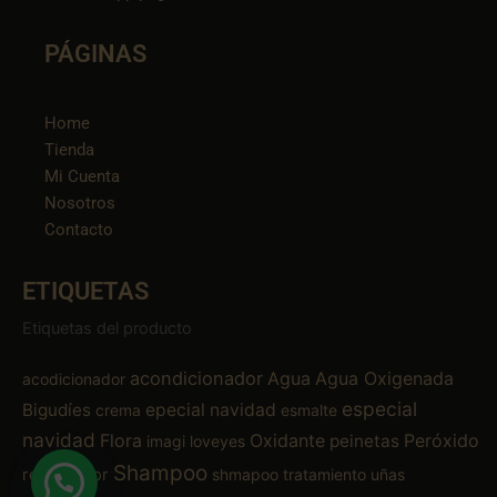
PÁGINAS
Home
Tienda
Mi Cuenta
Nosotros
Contacto
ETIQUETAS
Etiquetas del producto
acondicionador
Agua
Agua Oxigenada
acodicionador
especial
Bigudíes
epecial navidad
crema
esmalte
navidad
Flora
Oxidante
Peróxido
peinetas
imagi
loveyes
Shampoo
removedor
shmapoo
tratamiento
uñas