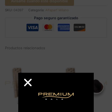
Avísame cuando este disponible
SKU:
04397
Categoría:
Alfaparf Milano
Pago seguro garantizado
Productos relacionados
AGOTADO
AGOTADO