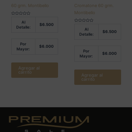
60 grm. Montibello
Cromatone 60 grm.
Montibello
Valorado
Al
en
$
6.500
0
Valorado
Detalle:
Al
de
en
$
6.500
5
0
Detalle:
de
5
Por
$
6.000
Mayor:
Por
$
6.000
Mayor:
Agregar al
carrito
Agregar al
carrito