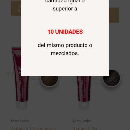
cantidad igual o
Agregar al
superior a
carrito
Agregar al
carrito
10 UNIDADES
del mismo producto o
mezclados.
Montibello
Montibello
Tintura 6.1 Cromatone
Tintura 5.63