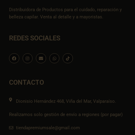
Distribuidora de Productos para el cuidado, reparación y
belleza capilar. Venta al detalle y a mayoristas.
REDES SOCIALES
F
I
E
W
I
a
n
n
h
c
c
s
v
a
o
e
t
e
t
n
b
a
l
s
-
o
g
o
a
t
o
r
p
p
i
CONTACTO
k
a
e
p
k
m
t
o
k
Dionisio Hernández 468, Viña del Mar, Valparaíso.
Realizamos solo gestión de envío a regiones (por pagar)
tiendapremiumsale@gmail.com