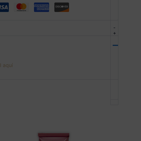
-
+
l aquí