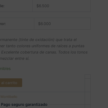
le:
$
6.500
or:
$
6.000
manente (tinte de oxidación) que trata el
ner tanto colores uniformes de raíces a puntas
. Excelente cobertura de canas. Todos los tonos
ezclar entre sí.
nibles
al carrito
:
Montibello
Pago seguro garantizado