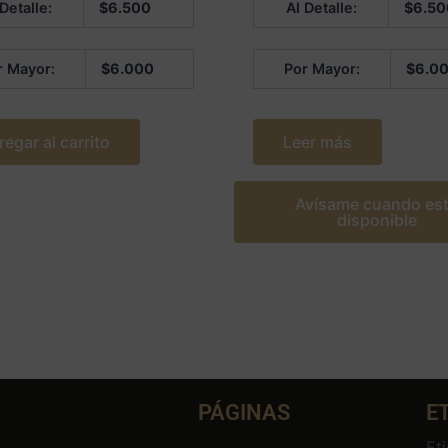
 Detalle:
$
6.500
Al Detalle:
$
6.50
en
0
de
5
r Mayor:
$
6.000
Por Mayor:
$
6.0
regar al carrito
Leer más
Avísame cuando es
disponible
PÁGINAS
E
Et