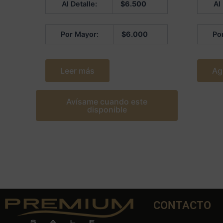
Al Detalle:
$
6.500
Al
en
en
0
0
de
de
5
5
Por Mayor:
$
6.000
Po
Leer más
Ag
Avísame cuando este
disponible
CONTACTO