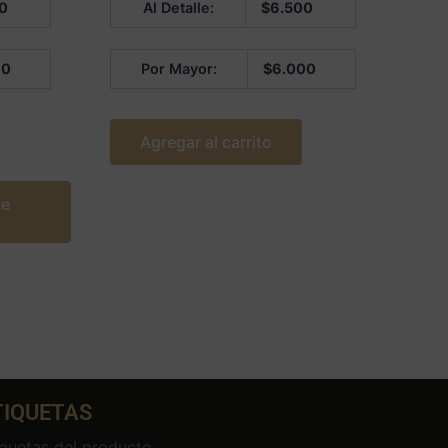
0
Al Detalle:
$
6.500
en
0
de
5
00
Por Mayor:
$
6.000
Agregar al carrito
te
TIQUETAS
iquetas del producto