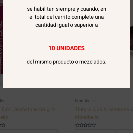
se habilitan siempre y cuando, en
el total del carrito complete una
cantidad igual o superior a
10 UNIDADES
del mismo producto o mezclados.
AGOTADO
llo
Montibello
a 5.61 Cromatone 60 grm.
Tintura 5.64 Cromatone 
ello
Montibello
Valorado