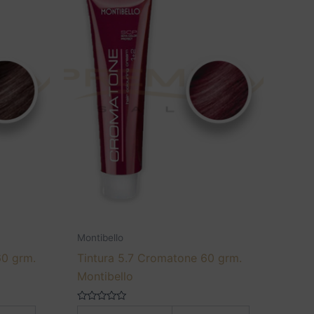
Montibello
60 grm.
Tintura 5.7 Cromatone 60 grm.
Montibello
Valorado