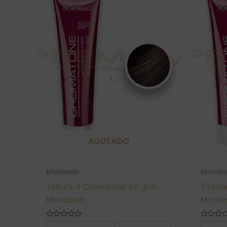
AGOTADO
Montibello
Montibe
Tintura 4 Cromatone 60 grm.
Tintur
Montibello
Montib
Valorado
Valorado