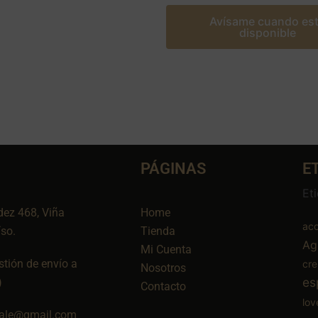
Avísame cuando es
disponible
PÁGINAS
E
Et
dez 468, Viña
Home
aco
íso.
Tienda
Ag
Mi Cuenta
tión de envío a
cr
Nosotros
es
)
Contacto
lov
ale@gmail.com