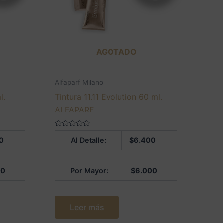
AGOTADO
Alfaparf Milano
l.
Tintura 11.11 Evolution 60 ml.
ALFAPARF
Valorado
0
Al Detalle:
$
6.400
en
0
de
5
00
Por Mayor:
$
6.000
Leer más