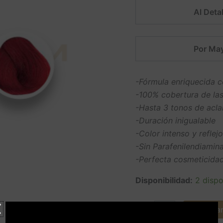
Al Detal
Por May
-Fórmula enriquecida c
-100% cobertura de las
-Hasta 3 tonos de acla
-Duración inigualable
-Color intenso y reflej
-Sin Parafenilendiamin
-Perfecta cosmeticidad
Disponibilidad:
2 dispo
Agregar 