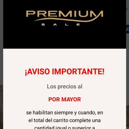
SKU:
04392
Categoría
¡AVISO IMPORTANTE!
Los precios al
POR MAYOR
se habilitan siempre y cuando, en
el total del carrito complete una
cantidad igual o superior a