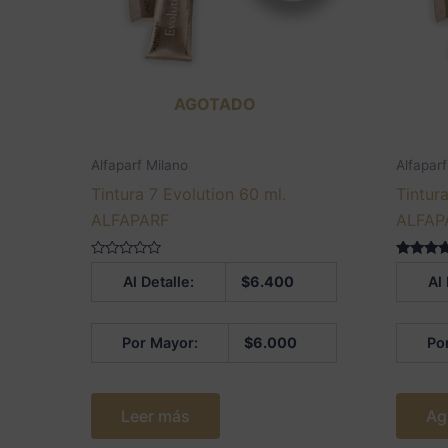
AGOTADO
Alfaparf Milano
Alfaparf
Tintura 7 Evolution 60 ml.
Tintur
ALFAPARF
ALFAP
Valorado
Valorado
Al Detalle:
$
6.400
Al 
en
5.00
0
de 5
de
5
Por Mayor:
$
6.000
Po
Leer más
Ag