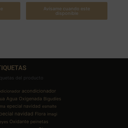
te
Avísame cuando este
disponible
TIQUETAS
iquetas del producto
acondicionador
dicionador
ua
Agua Oxigenada
Bigudíes
epecial navidad
ema
esmalte
pecial navidad
Flora
imagi
Oxidante
peinetas
eyes