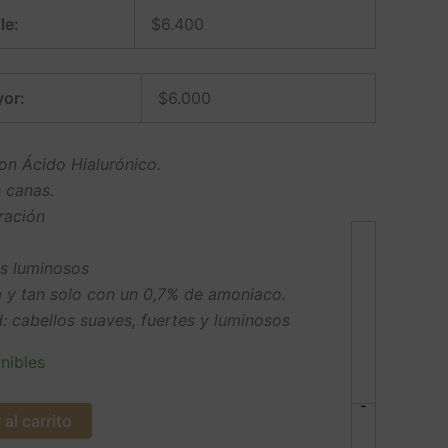
le:
$
6.400
or:
$
6.000
on Ácido Hialurónico.
 canas.
ración
os luminosos
a y tan solo con un 0,7% de amoniaco.
: cabellos suaves, fuertes y luminosos
nibles
-
al carrito