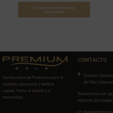
Avísame cuando este
disponible
CONTACTO
Dionisio Hernán
Distribuidora de Productos para el
del Mar, Valpara
cuidado, reparación y belleza
capilar. Venta al detalle y a
Realizamos solo ges
mayoristas.
regiones (por pagar
tiendapremiums