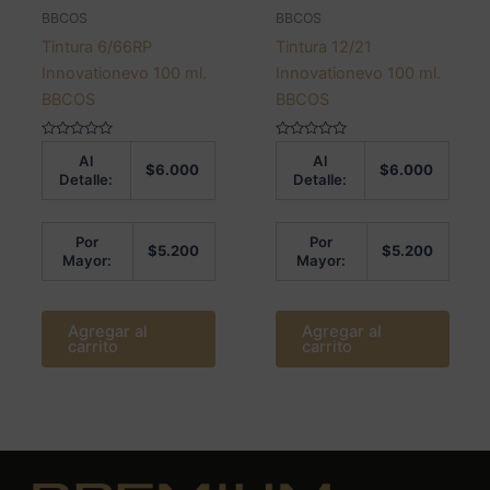
BBCOS
BBCOS
Tintura 6/66RP
Tintura 12/21
Innovationevo 100 ml.
Innovationevo 100 ml.
BBCOS
BBCOS
Valorado
Valorado
Al
Al
en
en
$
6.000
$
6.000
0
0
Detalle:
Detalle:
de
de
5
5
Por
Por
$
5.200
$
5.200
Mayor:
Mayor:
Agregar al
Agregar al
carrito
carrito