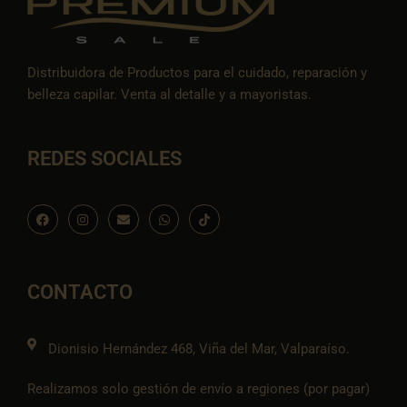
Distribuidora de Productos para el cuidado, reparación y
belleza capilar. Venta al detalle y a mayoristas.
REDES SOCIALES
F
I
E
W
I
a
n
n
h
c
c
s
v
a
o
e
t
e
t
n
b
a
l
s
-
o
g
o
a
t
o
r
p
p
i
CONTACTO
k
a
e
p
k
m
t
o
k
Dionisio Hernández 468, Viña del Mar, Valparaíso.
Realizamos solo gestión de envío a regiones (por pagar)