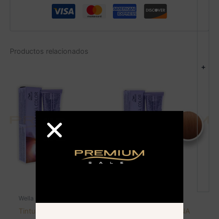
Productos relacionados
+
Wella - Illumina Color
Wella - Illumina Color
Tintura 10/69
Tintura 7/ ILLUMINA