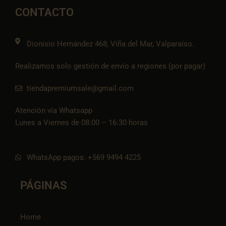
o
g
o
a
t
o
r
p
p
i
CONTACTO
k
a
e
p
k
m
t
o
k
Dionisio Hernández 468, Viña del Mar, Valparaíso.
Realizamos solo gestión de envío a regiones (por pagar)
tiendapremiumsale@gmail.com
Atención vía Whatsapp
Lunes a Viernes de 08:00 – 16:30 horas
WhatsApp pagos: +569 9494 4225
PÁGINAS
Home