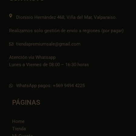
k
a
e
p
k
m
t
o
k
Dionisio Hernández 468, Viña del Mar, Valparaíso.
Realizamos solo gestión de envío a regiones (por pagar)
tiendapremiumsale@gmail.com
Atención vía Whatsapp
Lunes a Viernes de 08:00 – 16:30 horas
WhatsApp pagos: +569 9494 4225
PÁGINAS
Home
Tienda
Mi Cuenta