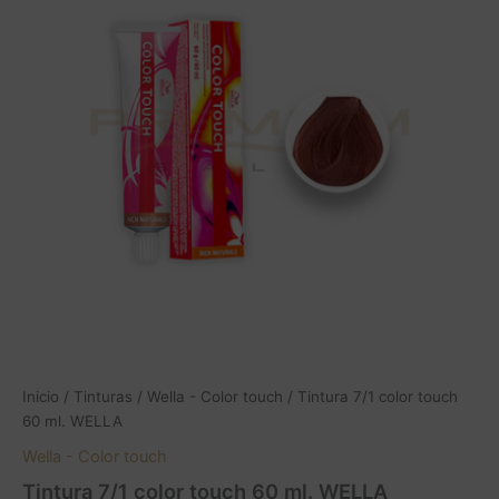
touch
60
ml.
WELLA
cantidad
Inicio
/
Tinturas
/
Wella - Color touch
/ Tintura 7/1 color touch
60 ml. WELLA
Wella - Color touch
Tintura 7/1 color touch 60 ml. WELLA