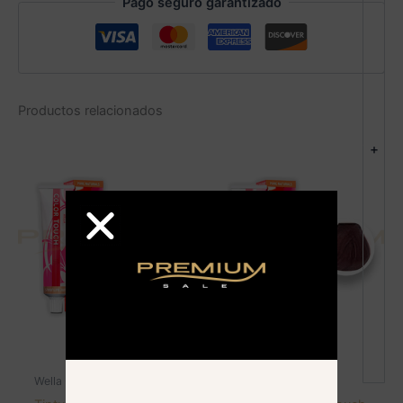
Pago seguro garantizado
Productos relacionados
+
Wella - Color touch
Wella - Color touch