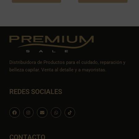
Distribuidora de Productos para el cuidado, reparación y
belleza capilar. Venta al detalle y a mayoristas.
REDES SOCIALES
F
I
E
W
I
a
n
n
h
c
c
s
v
a
o
e
t
e
t
n
b
a
l
s
-
o
g
o
a
t
o
r
p
p
i
CONTACTO