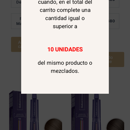
cuando, en el total del
0
0
Detalle:
Detalle:
de
de
5
5
carrito complete una
cantidad igual o
Por
Por
$
6.880
$
6.880
Mayor:
Mayor:
superior a
Agregar al
Leer más
carrito
10 UNIDADES
Avísame cuando
este disponible
del mismo producto o
mezclados.