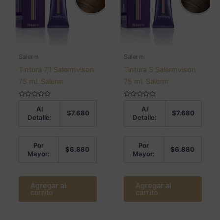
Salerm
Salerm
Tintura 7,1 Salermvison
Tintura 5 Salermvison
75 ml. Salerm
75 ml. Salerm
Valorado
Valorado
Al
Al
en
en
$
7.680
$
7.680
0
0
Detalle:
Detalle:
de
de
5
5
Por
Por
$
6.880
$
6.880
Mayor:
Mayor:
Agregar al
Agregar al
carrito
carrito