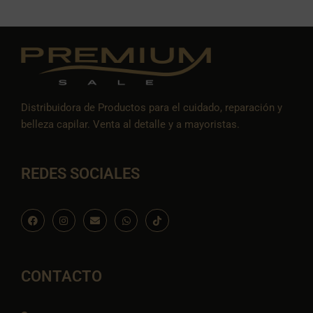
Distribuidora de Productos para el cuidado, reparación y
belleza capilar. Venta al detalle y a mayoristas.
REDES SOCIALES
F
I
E
W
I
a
n
n
h
c
c
s
v
a
o
e
t
e
t
n
b
a
l
s
-
o
g
o
a
t
o
r
p
p
i
CONTACTO
k
a
e
p
k
m
t
o
k