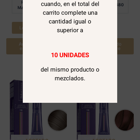
Por
Por
cuando, en el total del
$
6.880
$
6.880
Mayor:
Mayor:
carrito complete una
cantidad igual o
Leer más
Leer más
superior a
Avísame cuando
Avísame cuando
este disponible
este disponible
10 UNIDADES
del mismo producto o
mezclados.