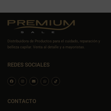
Distribuidora de Productos para el cuidado, reparación y
belleza capilar. Venta al detalle y a mayoristas.
REDES SOCIALES
F
I
E
W
I
a
n
n
h
c
c
s
v
a
o
e
t
e
t
n
b
a
l
s
-
o
g
o
a
t
o
r
p
p
i
CONTACTO
k
a
e
p
k
m
t
o