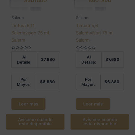
AGOTADO
AGOTADO
Salerm
Salerm
Tintura 6,11
Tintura 5,6
Salermvison 75 ml.
Salermvison 75 ml.
Salerm
Salerm
Valorado
Valorado
Al
Al
en
en
$
7.680
$
7.680
0
0
Detalle:
Detalle:
de
de
5
5
Por
Por
$
6.880
$
6.880
Mayor:
Mayor:
Leer más
Leer más
Avísame cuando
Avísame cuando
este disponible
este disponible