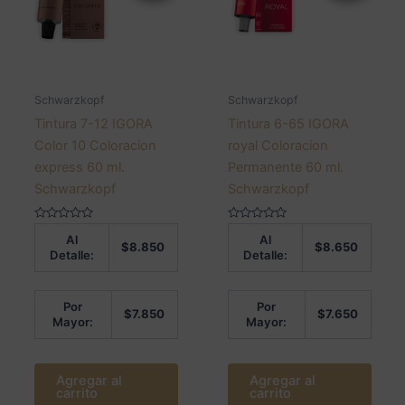
Schwarzkopf
Schwarzkopf
Tintura 7-12 IGORA
Tintura 6-65 IGORA
Color 10 Coloracion
royal Coloracion
express 60 ml.
Permanente 60 ml.
Schwarzkopf
Schwarzkopf
Valorado
Valorado
Al
Al
en
en
$
8.850
$
8.650
0
0
Detalle:
Detalle:
de
de
5
5
Por
Por
$
7.850
$
7.650
Mayor:
Mayor:
Agregar al
Agregar al
carrito
carrito