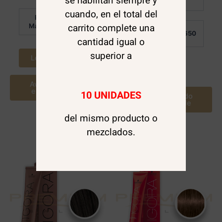
se habilitan siempre y
Detalle:
de
5
cuando, en el total del
Por
$
7.650
carrito complete una
Mayor:
Por
$
7.650
Mayor:
cantidad igual o
superior a
Leer más
Leer más
Avísame cuando
este disponible
10 UNIDADES
Avísame cuando
este disponible
del mismo producto o
mezclados.