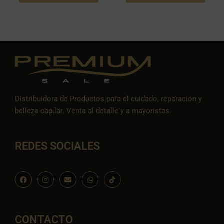
Distribuidora de Productos para el cuidado, reparación y
belleza capilar. Venta al detalle y a mayoristas.
REDES SOCIALES
F
I
E
W
I
a
n
n
h
c
c
s
v
a
o
e
t
e
t
n
b
a
l
s
-
o
g
o
a
t
o
r
p
p
i
CONTACTO
k
a
e
p
k