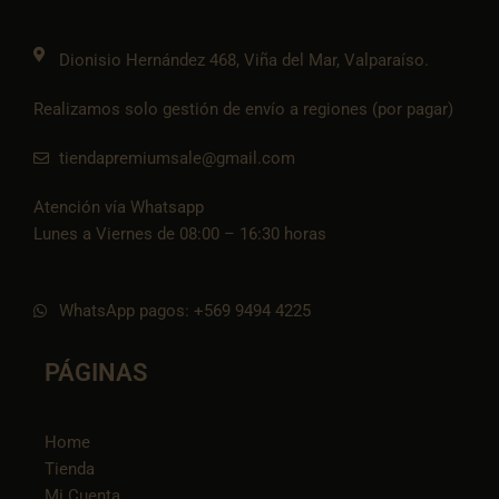
m
t
o
k
Dionisio Hernández 468, Viña del Mar, Valparaíso.
Realizamos solo gestión de envío a regiones (por pagar)
tiendapremiumsale@gmail.com
Atención vía Whatsapp
Lunes a Viernes de 08:00 – 16:30 horas
WhatsApp pagos: +569 9494 4225
PÁGINAS
Home
Tienda
Mi Cuenta