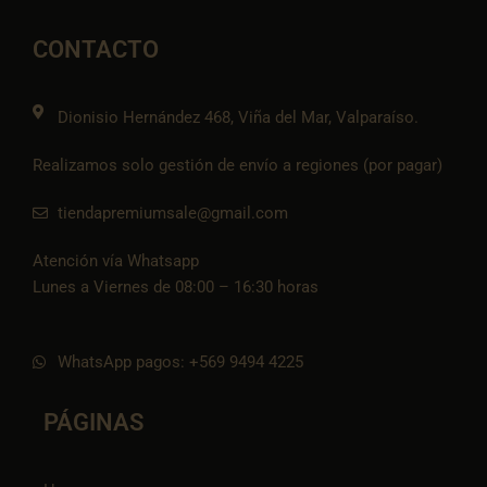
b
a
l
s
-
o
g
o
a
t
o
r
p
p
i
CONTACTO
k
a
e
p
k
m
t
o
k
Dionisio Hernández 468, Viña del Mar, Valparaíso.
Realizamos solo gestión de envío a regiones (por pagar)
tiendapremiumsale@gmail.com
Atención vía Whatsapp
Lunes a Viernes de 08:00 – 16:30 horas
WhatsApp pagos: +569 9494 4225
PÁGINAS