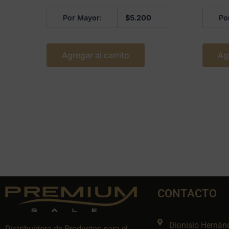
5
5
Por Mayor:
$
5.200
Po
Agregar al carrito
Ag
CONTACTO
Dionisio Hernán
Distribuidora de Productos para el