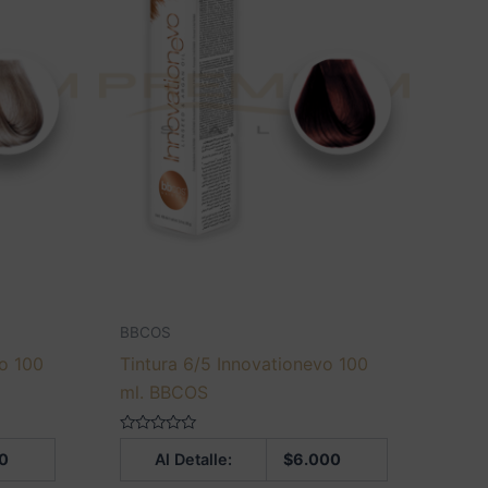
BBCOS
vo 100
Tintura 6/5 Innovationevo 100
ml. BBCOS
Valorado
0
Al Detalle:
$
6.000
en
0
de