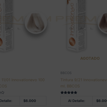
AGOTADO
BBCOS
a 11/01 Innovationevo 100
Tintura 9/21 Innovatione
BCOS
ml. BBCOS
Valorado en
Detalle:
$
6.000
Al Detalle:
$
6.00
5.00
de 5