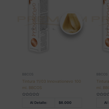
BBCOS
BBCOS
Tintura 11/03 Innovationevo 100
Tintur
ml. BBCOS
ml. B
Valorado
Valorado
Al Detalle:
$
6.000
Al 
en
en
0
0
de
de