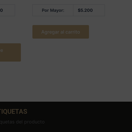
5
00
Por Mayor:
$
5.200
Agregar al carrito
te
TIQUETAS
iquetas del producto