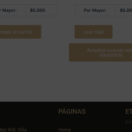
r Mayor:
$
5.200
Por Mayor:
$
5.2
regar al carrito
Leer más
Avísame cuando es
disponible
PÁGINAS
E
Et
dez 468, Viña
Home