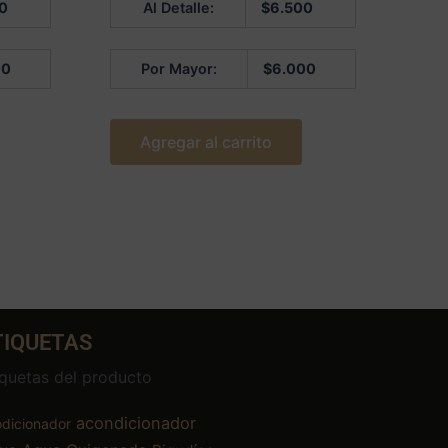
0
Al Detalle:
$
6.500
en
0
de
5
00
Por Mayor:
$
6.000
Agregar al carrito
TIQUETAS
iquetas del producto
acondicionador
dicionador