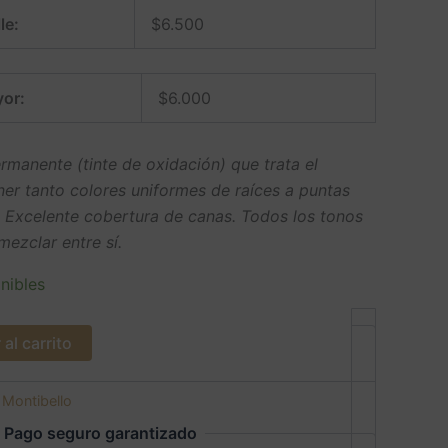
le:
$
6.500
or:
$
6.000
manente (tinte de oxidación) que trata el
ner tanto colores uniformes de raíces a puntas
. Excelente cobertura de canas. Todos los tonos
ezclar entre sí.
nibles
al carrito
:
Montibello
Pago seguro garantizado