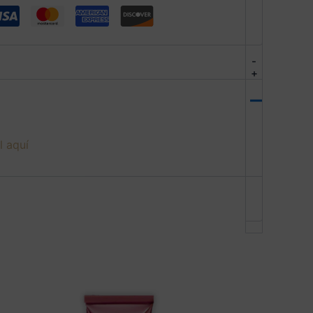
-
+
l aquí