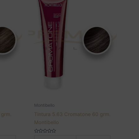
Montibello
 grm.
Tintura 5.63 Cromatone 60 grm.
Montibello
Valorado