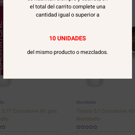
el total del carrito complete una
cantidad igual o superior a
10 UNIDADES
del mismo producto o mezclados.
llo
Montibello
a 5.77 Cromatone 60 grm.
Tintura 5.1 Cromatone 60
ello
Montibello
Valorado