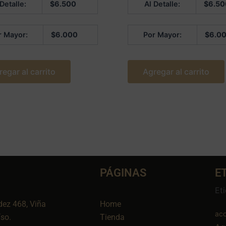
 Detalle:
$
6.500
Al Detalle:
$
6.50
en
0
de
5
r Mayor:
$
6.000
Por Mayor:
$
6.0
regar al carrito
Agregar al carrito
PÁGINAS
E
Et
dez 468, Viña
Home
aco
íso.
Tienda