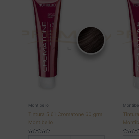
Montibello
Montibe
Tintura 5.61 Cromatone 60 grm.
Tintur
Montibello
Montib
Valorado
Valorado