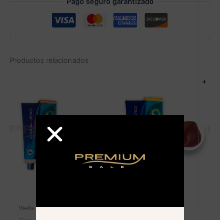
Pago seguro garantizado
Productos relacionados
+
AGOTADO
Wella - Color Perfect
Wella - Color Perfect