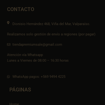
b
a
l
s
-
o
g
o
a
t
o
r
p
p
i
CONTACTO
k
a
e
p
k
m
t
o
k
Dionisio Hernández 468, Viña del Mar, Valparaíso.
Realizamos solo gestión de envío a regiones (por pagar)
tiendapremiumsale@gmail.com
Atención vía Whatsapp
Lunes a Viernes de 08:00 – 16:30 horas
WhatsApp pagos: +569 9494 4225
PÁGINAS
Home