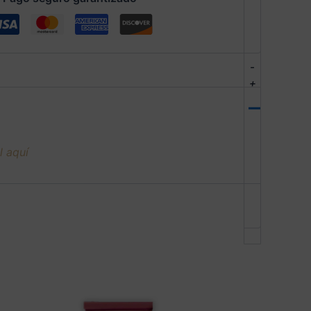
-
+
l aquí