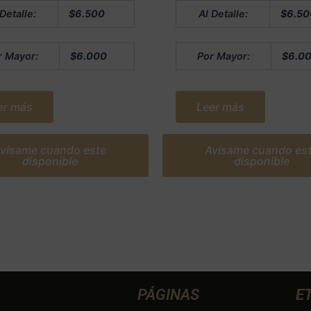
Valorado
 Detalle:
$
6.500
Al Detalle:
$
6.50
en
0
de
5
r Mayor:
$
6.000
Por Mayor:
$
6.0
er más
Leer más
vísame cuando este
Avísame cuando es
disponible
disponible
PÁGINAS
E