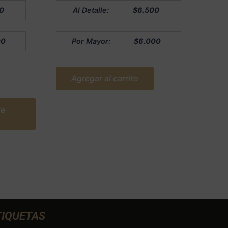
Valorado
0
Al Detalle:
$
6.500
en
0
de
5
00
Por Mayor:
$
6.000
Agregar al carrito
te
TIQUETAS