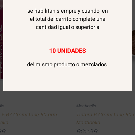
se habilitan siempre y cuando, en
el total del carrito complete una
cantidad igual o superior a
10 UNIDADES
del mismo producto o mezclados.
AGOTADO
AGOTADO
llo
Montibello
a 5.67 Cromatone 60 grm.
Tintura 6 Cromatone 60 
ello
Montibello