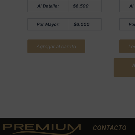
Valorado
Valorado
Al Detalle:
$
6.500
Al
en
en
0
0
de
de
5
5
Por Mayor:
$
6.000
Po
Agregar al carrito
Le
A
CONTACTO