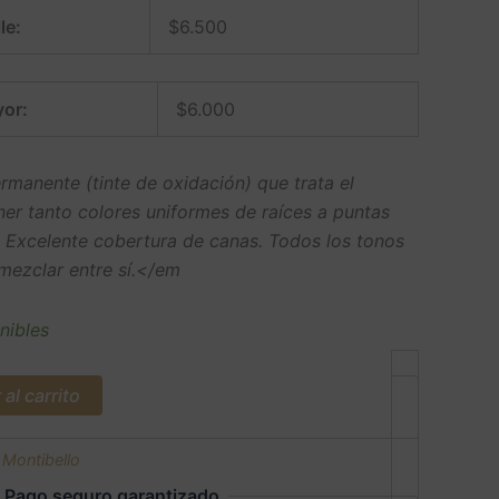
le:
$
6.500
or:
$
6.000
manente (tinte de oxidación) que trata el
ner tanto colores uniformes de raíces a puntas
. Excelente cobertura de canas. Todos los tonos
ezclar entre sí.</em
nibles
al carrito
:
Montibello
Pago seguro garantizado