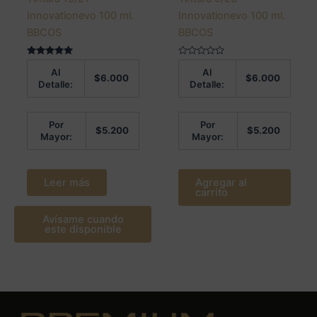
Innovationevo 100 ml.
Innovationevo 100 ml.
BBCOS
BBCOS
Valorado en
Valorado
Al
Al
5.00
en
$
6.000
$
6.000
de 5
0
Detalle:
Detalle:
de
5
Por
Por
$
5.200
$
5.200
Mayor:
Mayor:
Leer más
Agregar al
carrito
Avísame cuando
este disponible