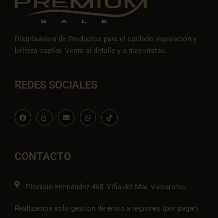
Distribuidora de Productos para el cuidado, reparación y
belleza capilar. Venta al detalle y a mayoristas.
REDES SOCIALES
F
I
E
W
I
a
n
n
h
c
c
s
v
a
o
e
t
e
t
n
b
a
l
s
-
o
g
o
a
t
o
r
p
p
i
CONTACTO
k
a
e
p
k
m
t
o
k
Dionisio Hernández 468, Viña del Mar, Valparaíso.
Realizamos solo gestión de envío a regiones (por pagar)