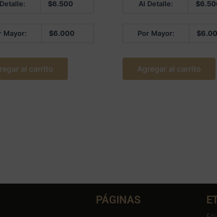
 Detalle:
$
6.500
Al Detalle:
$
6.50
en
0
de
5
r Mayor:
$
6.000
Por Mayor:
$
6.0
regar al carrito
Agregar al carrito
PÁGINAS
E
Et