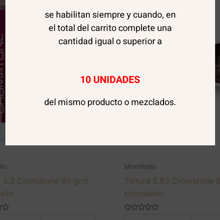
se habilitan siempre y cuando, en
el total del carrito complete una
cantidad igual o superior a
10 UNIDADES
del mismo producto o mezclados.
llo
Montibello
a 5.3 Cromatone 60 grm.
Tintura 5.63 Cromatone 
ello
Montibello
Valorado