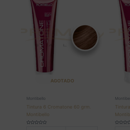
AGOTADO
Montibello
Montibe
Tintura 6 Cromatone 60 grm.
Tintur
Montibello
Montib
Valorado
Valorado