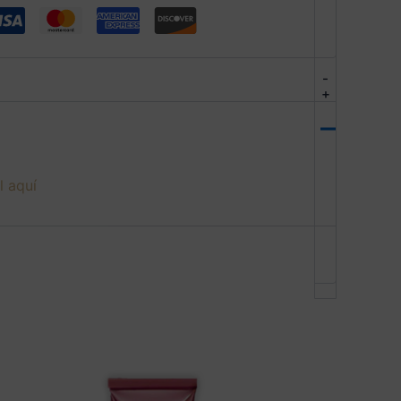
-
+
l aquí