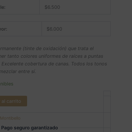
le:
$
6.500
or:
$
6.000
manente (tinte de oxidación) que trata el
ner tanto colores uniformes de raíces a puntas
. Excelente cobertura de canas. Todos los tonos
ezclar entre sí.
nibles
al carrito
Montibello
Pago seguro garantizado