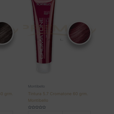
Montibello
60 grm.
Tintura 5.7 Cromatone 60 grm.
Montibello
Valorado