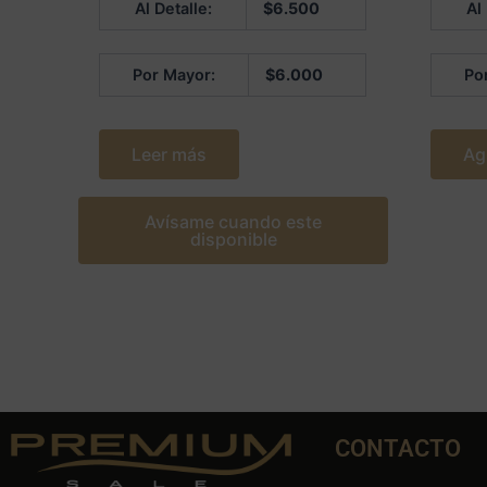
Al Detalle:
$
6.500
Al
en
en
0
0
de
de
5
5
Por Mayor:
$
6.000
Po
Leer más
Ag
Avísame cuando este
disponible
CONTACTO