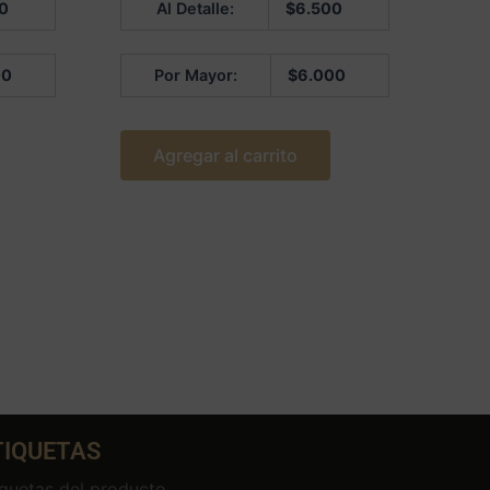
0
Al Detalle:
$
6.500
en
0
de
5
00
Por Mayor:
$
6.000
Agregar al carrito
TIQUETAS
iquetas del producto