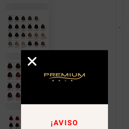
-
¡AVISO