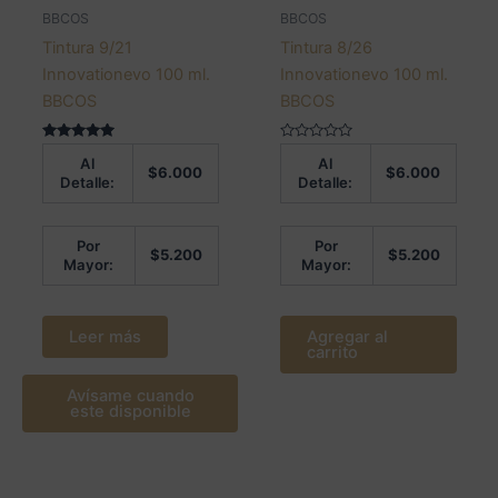
BBCOS
BBCOS
Tintura 9/21
Tintura 8/26
Innovationevo 100 ml.
Innovationevo 100 ml.
BBCOS
BBCOS
Valorado en
Valorado
Al
Al
5.00
en
$
6.000
$
6.000
de 5
0
Detalle:
Detalle:
de
5
Por
Por
$
5.200
$
5.200
Mayor:
Mayor:
Leer más
Agregar al
carrito
Avísame cuando
este disponible