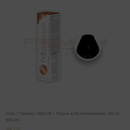
Innovationevo
100
ml.
BBCOS
cantidad
Inicio
/
Tinturas
/
BBCOS
/ Tintura 4/00 Innovationevo 100 ml.
BBCOS
BBCOS