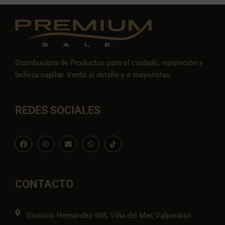
Distribuidora de Productos para el cuidado, reparación y
belleza capilar. Venta al detalle y a mayoristas.
REDES SOCIALES
F
I
E
W
I
a
n
n
h
c
c
s
v
a
o
e
t
e
t
n
b
a
l
s
-
o
g
o
a
t
o
r
p
p
i
CONTACTO
k
a
e
p
k
m
t
o
k
Dionisio Hernández 468, Viña del Mar, Valparaíso.