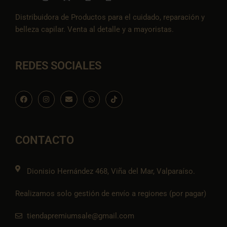
Distribuidora de Productos para el cuidado, reparación y
belleza capilar. Venta al detalle y a mayoristas.
REDES SOCIALES
F
I
E
W
I
a
n
n
h
c
c
s
v
a
o
e
t
e
t
n
b
a
l
s
-
o
g
o
a
t
o
r
p
p
i
CONTACTO
k
a
e
p
k
m
t
o
k
Dionisio Hernández 468, Viña del Mar, Valparaíso.
Realizamos solo gestión de envío a regiones (por pagar)
tiendapremiumsale@gmail.com