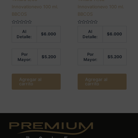
Innovationevo 100 ml.
Innovationevo 100 ml.
BBCOS
BBCOS
Valorado
Valorado
Al
Al
en
en
$
6.000
$
6.000
0
0
Detalle:
Detalle:
de
de
5
5
Por
Por
$
5.200
$
5.200
Mayor:
Mayor:
Agregar al
Agregar al
carrito
carrito