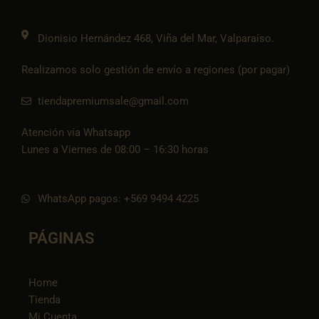
m
t
o
k
Dionisio Hernández 468, Viña del Mar, Valparaíso.
Realizamos solo gestión de envío a regiones (por pagar)
tiendapremiumsale@gmail.com
Atención vía Whatsapp
Lunes a Viernes de 08:00 – 16:30 horas
WhatsApp pagos: +569 9494 4225
PÁGINAS
Home
Tienda
Mi Cuenta