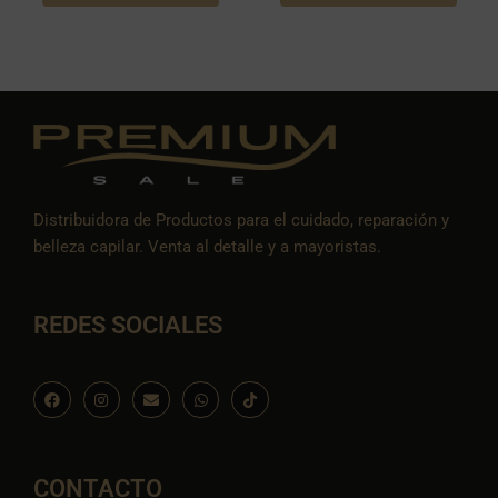
Distribuidora de Productos para el cuidado, reparación y
belleza capilar. Venta al detalle y a mayoristas.
REDES SOCIALES
F
I
E
W
I
a
n
n
h
c
c
s
v
a
o
e
t
e
t
n
b
a
l
s
-
o
g
o
a
t
o
r
p
p
i
CONTACTO
k
a
e
p
k