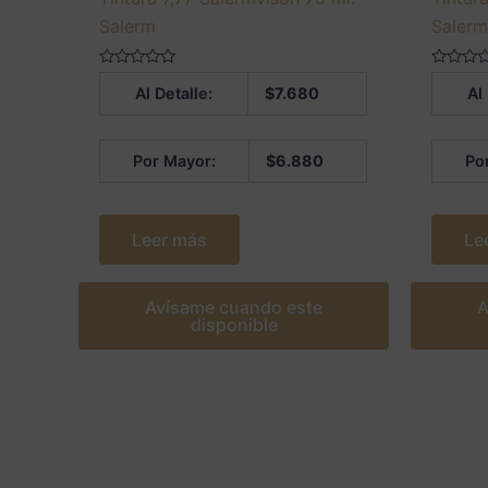
Salerm
Saler
Valorado
Valorado
Al Detalle:
$
7.680
Al
en
en
0
0
de
de
5
5
Por Mayor:
$
6.880
Po
Leer más
Le
Avísame cuando este
A
disponible