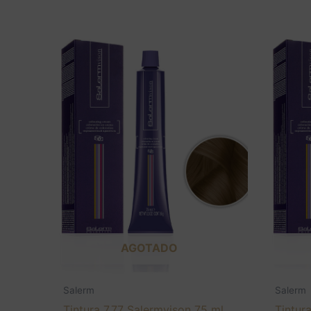
AGOTADO
Salerm
Salerm
Tintura 7,77 Salermvison 75 ml.
Tintur