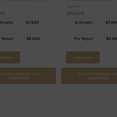
m
Salerm
Valorado
 Detalle:
$
7.680
Al Detalle:
$
7.68
en
0
de
5
r Mayor:
$
6.880
Por Mayor:
$
6.8
er más
Leer más
vísame cuando este
Avísame cuando es
disponible
disponible