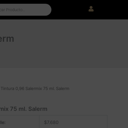
lerm
 Tintura 0,96 Salermix 75 ml. Salerm
mix 75 ml. Salerm
le:
$
7.680