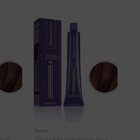
Salerm
5 ml.
Tintura 6,64 Salermvison 75 ml.