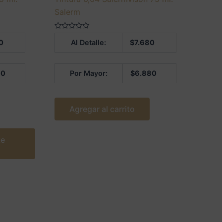
Salerm
Valorado
0
Al Detalle:
$
7.680
en
0
de
5
80
Por Mayor:
$
6.880
Agregar al carrito
te