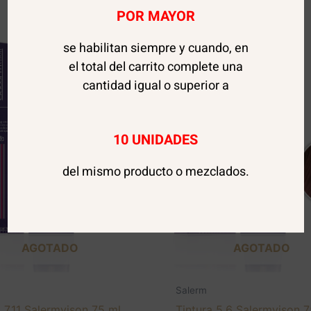
POR MAYOR
se habilitan siempre y cuando, en
el total del carrito complete una
cantidad igual o superior a
10 UNIDADES
del mismo producto o mezclados.
AGOTADO
AGOTADO
Salerm
a 7,11 Salermvison 75 ml.
Tintura 5,6 Salermvison 7