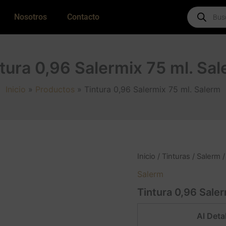
Products
Nosotros
Contacto
search
tura 0,96 Salermix 75 ml. Sa
Inicio
Productos
Tintura 0,96 Salermix 75 ml. Salerm
Inicio
/
Tinturas
/
Salerm
/
Salerm
Tintura 0,96 Saler
Al Detal