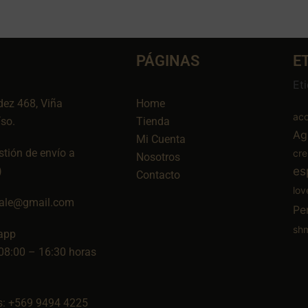
PÁGINAS
E
Et
dez 468, Viña
Home
aco
íso.
Tienda
Ag
Mi Cuenta
tión de envío a
cr
Nosotros
es
)
Contacto
lov
ale@gmail.com
Pe
sh
app
08:00 – 16:30 horas
: +569 9494 4225