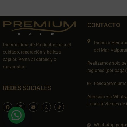
CONTACTO
Dionisio Hernán
Distribuidora de Productos para el
del Mar, Valpara
cuidado, reparación y belleza
capilar. Venta al detalle y a
Realizamos solo ges
mayoristas.
regiones (por pagar
tiendapremiums
REDES SOCIALES
Atención vía Whats
Lunes a Viernes de 
F
I
E
W
I
a
n
n
h
c
c
s
v
a
o
e
t
e
t
n
b
a
l
s
-
o
g
o
a
t
WhatsApp pagos