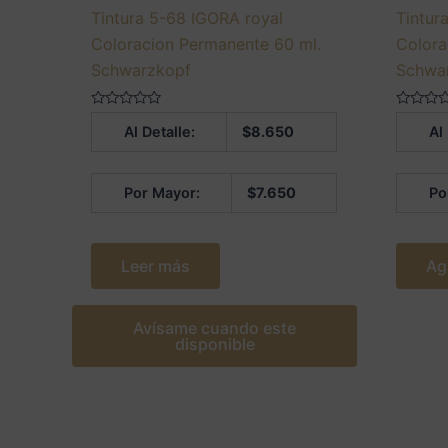
Tintura 5-68 IGORA royal
Tintur
Coloracion Permanente 60 ml.
Colora
Schwarzkopf
Schwa
Valorado
Valorado
Al Detalle:
$
8.650
Al
en
en
0
0
de
de
5
5
Por Mayor:
$
7.650
Po
Leer más
Ag
Avísame cuando este
disponible