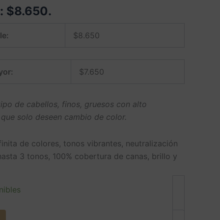
e:
$
8.650
.
le:
$
8.650
yor:
$
7.650
ipo de cabellos, finos, gruesos con alto
 que solo deseen cambio de color.
finita de colores, tonos vibrantes, neutralización
hasta 3 tonos, 100% cobertura de canas, brillo y
nibles