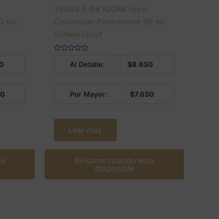
Tintura 6-88 IGORA royal
0 ml.
Coloracion Permanente 60 ml.
Schwarzkopf
Valorado
0
Al Detalle:
$
8.650
en
0
de
5
50
Por Mayor:
$
7.650
Leer más
te
Avísame cuando este
disponible