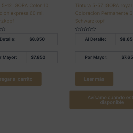
a 5-12 IGORA Color 10
Tintura 5-57 IGORA royal
cion express 60 ml.
Coloracion Permanente 6
rzkopf
Schwarzkopf
Valorado
 Detalle:
$
8.850
Al Detalle:
$
8.65
en
0
de
5
r Mayor:
$
7.850
Por Mayor:
$
7.6
regar al carrito
Leer más
Avísame cuando es
disponible