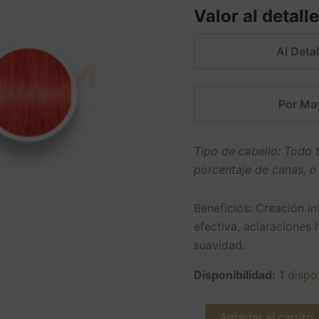
Valor al detall
ml.
Schwarzkopf
cantidad
Al Detal
Por Ma
Tipo de cabello: Todo t
porcentaje de canas, o
Beneficios: Creación in
efectiva, aclaraciones 
suavidad.
Disponibilidad:
1 dispo
Agregar al carrito