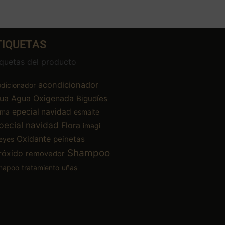
TIQUETAS
iquetas del producto
acondicionador
dicionador
ua
Agua Oxigenada
Bigudíes
epecial navidad
ema
esmalte
pecial navidad
Flora
imagi
Oxidante
peinetas
eyes
Shampoo
róxido
removedor
mapoo
tratamiento
uñas