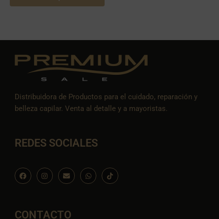
Distribuidora de Productos para el cuidado, reparación y
belleza capilar. Venta al detalle y a mayoristas.
REDES SOCIALES
F
I
E
W
I
a
n
n
h
c
c
s
v
a
o
e
t
e
t
n
b
a
l
s
-
o
g
o
a
t
o
r
p
p
i
CONTACTO
k
a
e
p
k