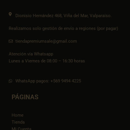
m
t
o
k
Dionisio Hernández 468, Viña del Mar, Valparaíso.
Realizamos solo gestión de envío a regiones (por pagar)
tiendapremiumsale@gmail.com
Atención vía Whatsapp
Lunes a Viernes de 08:00 – 16:30 horas
WhatsApp pagos: +569 9494 4225
PÁGINAS
Home
Tienda
Mi Cuenta