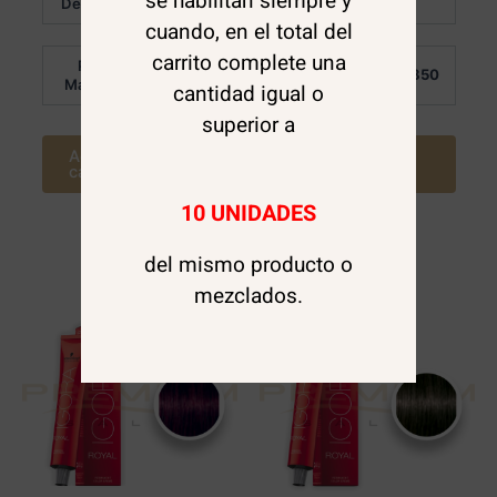
se habilitan siempre y
Detalle:
Detalle:
de
de
5
5
cuando, en el total del
carrito complete una
Por
Por
$
7.850
$
7.850
Mayor:
Mayor:
cantidad igual o
superior a
Agregar al
Agregar al
carrito
carrito
10 UNIDADES
del mismo producto o
mezclados.