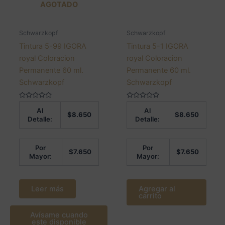
AGOTADO
Schwarzkopf
Schwarzkopf
Tintura 5-99 IGORA
Tintura 5-1 IGORA
royal Coloracion
royal Coloracion
Permanente 60 ml.
Permanente 60 ml.
Schwarzkopf
Schwarzkopf
Valorado
Valorado
Al
Al
en
en
$
8.650
$
8.650
0
0
Detalle:
Detalle:
de
de
5
5
Por
Por
$
7.650
$
7.650
Mayor:
Mayor:
Leer más
Agregar al
carrito
Avísame cuando
este disponible