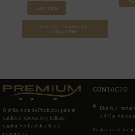
Ag
Leer más
Avísame cuando este
disponible
CONTACTO
Dionisio Hernán
Distribuidora de Productos para el
del Mar, Valpara
cuidado, reparación y belleza
capilar. Venta al detalle y a
Realizamos solo ges
mayoristas.