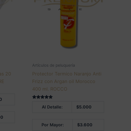
Artículos de peluquería
as 20
Protector Termico Naranjo Anti
RE
Frizz con Argan oil Morocco
400 ml. ROCCO
0
Valorado en
Al Detalle:
$
5.000
5.00
de 5
00
Por Mayor:
$
3.600