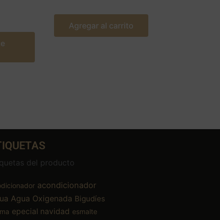
Agregar al carrito
te
TIQUETAS
iquetas del producto
acondicionador
dicionador
ua
Agua Oxigenada
Bigudíes
epecial navidad
ema
esmalte