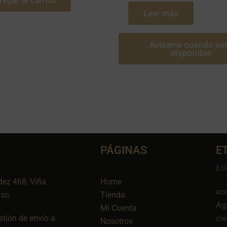
regar al carrito
Leer más
Avísame cuando es
disponible
PÁGINAS
E
Et
dez 468, Viña
Home
aco
íso.
Tienda
Ag
Mi Cuenta
tión de envío a
cr
Nosotros