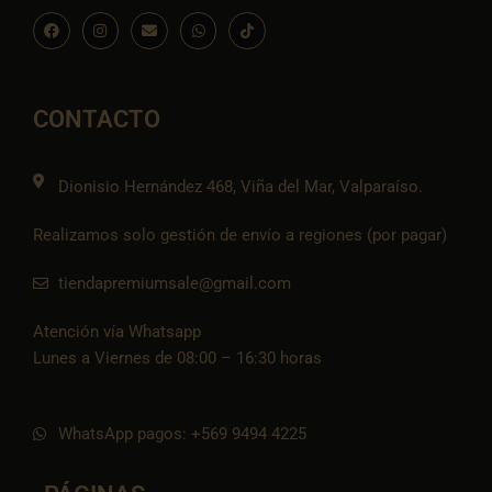
F
I
E
W
I
a
n
n
h
c
c
s
v
a
o
e
t
e
t
n
b
a
l
s
-
o
g
o
a
t
o
r
p
p
i
CONTACTO
k
a
e
p
k
m
t
o
k
Dionisio Hernández 468, Viña del Mar, Valparaíso.
Realizamos solo gestión de envío a regiones (por pagar)
tiendapremiumsale@gmail.com
Atención vía Whatsapp
Lunes a Viernes de 08:00 – 16:30 horas
WhatsApp pagos: +569 9494 4225