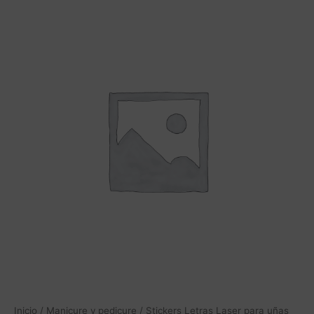
Stickers
Letras
Laser
para
uñas
(9
unidades
diferentes
diseño)
cantidad
Inicio
/
Manicure y pedicure
/ Stickers Letras Laser para uñas