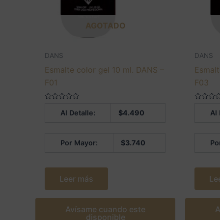
AGOTADO
DANS
DANS
Esmalte color gel 10 ml. DANS –
Esmalt
F01
F03
Valorado
Valorado
Al Detalle:
$
4.490
Al 
en
en
0
0
de
de
5
5
Por Mayor:
$
3.740
Po
Leer más
Le
Avísame cuando este
A
disponible