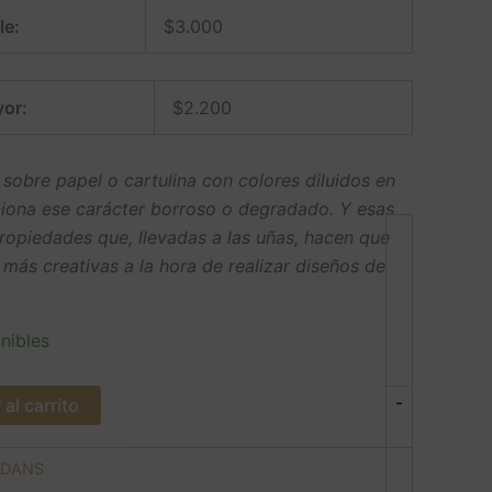
le:
$
3.000
or:
$
2.200
 sobre papel o cartulina con colores diluidos en
ciona ese carácter borroso o degradado. Y esas
ropiedades que, llevadas a las uñas, hacen que
 más creativas a la hora de realizar diseños de
nibles
-
al carrito
DANS