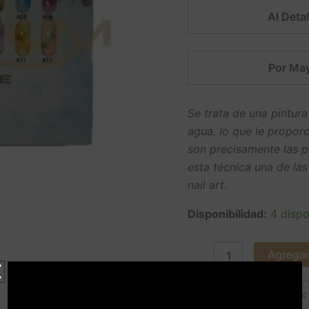
Al Detal
Por May
Se trata de una pintura
agua, lo que le propor
son precisamente las p
esta técnica una de las
nail art.
Disponibilidad:
4 dispo
Agregar 
SKU:
01688
Categoría: