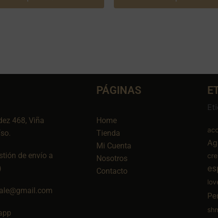
PÁGINAS
E
Et
dez 468, Viña
Home
aco
íso.
Tienda
Ag
Mi Cuenta
tión de envío a
cr
Nosotros
es
)
Contacto
lov
ale@gmail.com
Pe
sh
app