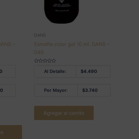
DANS
 DANS –
Esmalte color gel 10 ml. DANS –
040
Valorado
0
Al Detalle:
$
4.490
en
0
de
5
40
Por Mayor:
$
3.740
Agregar al carrito
te