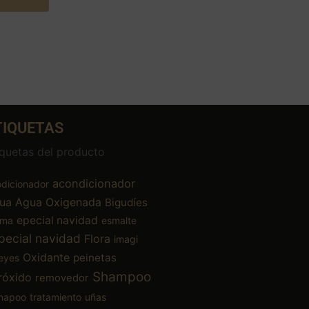
TIQUETAS
iquetas del producto
acondicionador
dicionador
ua
Agua Oxigenada
Bigudíes
epecial navidad
ema
esmalte
pecial navidad
Flora
imagi
Oxidante
peinetas
eyes
Shampoo
róxido
removedor
mapoo
tratamiento
uñas