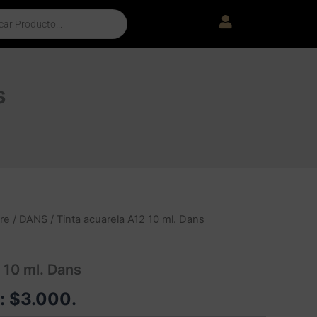
s
re
/
DANS
/ Tinta acuarela A12 10 ml. Dans
 10 ml. Dans
e:
$
3.000
.