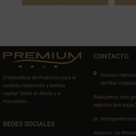
CONTACTO
Dionisio Hernán
Distribuidora de Productos para el
del Mar, Valpara
cuidado, reparación y belleza
capilar. Venta al detalle y a
Realizamos solo ges
mayoristas.
regiones (por pagar
tiendapremiums
REDES SOCIALES
Atención vía Whats