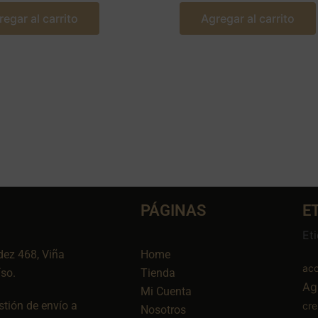
regar al carrito
Agregar al carrito
PÁGINAS
E
Et
dez 468, Viña
Home
aco
íso.
Tienda
Ag
Mi Cuenta
tión de envío a
cr
Nosotros