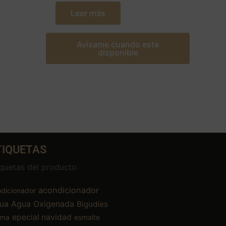
Leer más
Avísame cuando este
disponible
TIQUETAS
iquetas del producto
acondicionador
dicionador
ua
Agua Oxigenada
Bigudíes
epecial navidad
ema
esmalte