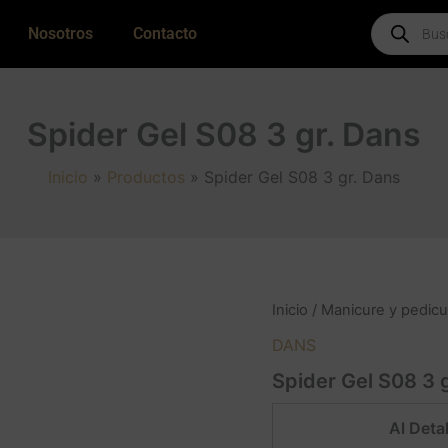
Products
Nosotros
Contacto
search
Spider Gel S08 3 gr. Dans
Inicio
Productos
Spider Gel S08 3 gr. Dans
Inicio
/
Manicure y pedicu
DANS
Spider Gel S08 3 
Al Detal