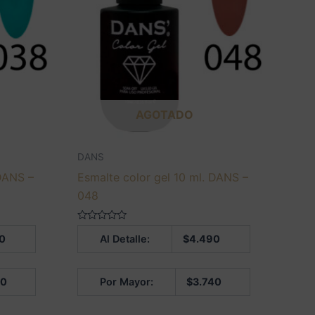
AGOTADO
DANS
 DANS –
Esmalte color gel 10 ml. DANS –
048
Valorado
0
Al Detalle:
$
4.490
en
0
de
5
40
Por Mayor:
$
3.740