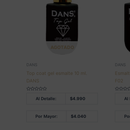
AGOTADO
DANS
DANS
Top coat gel esmalte 10 ml.
Esmalt
DANS
F02
Valorado
Valorado
Al Detalle:
$
4.990
Al 
en
en
0
0
de
de
5
5
Por Mayor:
$
4.040
Po