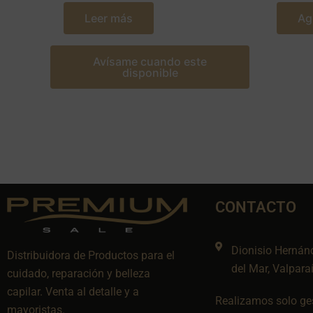
Leer más
Ag
Avísame cuando este
disponible
CONTACTO
Dionisio Hernán
Distribuidora de Productos para el
del Mar, Valpara
cuidado, reparación y belleza
capilar. Venta al detalle y a
Realizamos solo ges
mayoristas.