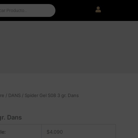
re
/
DANS
/ Spider Gel S08 3 gr. Dans
gr. Dans
le:
$
4.090