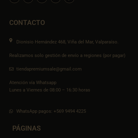
c
s
v
a
o
e
t
e
t
n
b
a
l
s
-
o
g
o
a
t
o
r
p
p
i
CONTACTO
k
a
e
p
k
m
t
o
k
Dionisio Hernández 468, Viña del Mar, Valparaíso.
Realizamos solo gestión de envío a regiones (por pagar)
tiendapremiumsale@gmail.com
Atención vía Whatsapp
Lunes a Viernes de 08:00 – 16:30 horas
WhatsApp pagos: +569 9494 4225
PÁGINAS