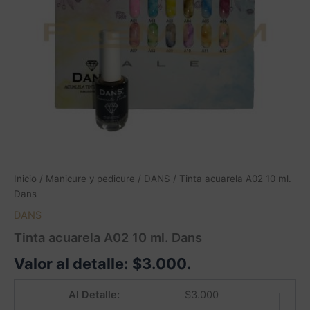
ml.
Dans
cantidad
Inicio
/
Manicure y pedicure
/
DANS
/ Tinta acuarela A02 10 ml.
Dans
DANS
Tinta acuarela A02 10 ml. Dans
Valor al detalle:
$
3.000
.
Al Detalle:
$
3.000