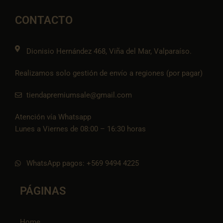
b
a
l
s
-
o
g
o
a
t
o
r
p
p
i
CONTACTO
k
a
e
p
k
m
t
o
k
Dionisio Hernández 468, Viña del Mar, Valparaíso.
Realizamos solo gestión de envío a regiones (por pagar)
tiendapremiumsale@gmail.com
Atención vía Whatsapp
Lunes a Viernes de 08:00 – 16:30 horas
WhatsApp pagos: +569 9494 4225
PÁGINAS
Home