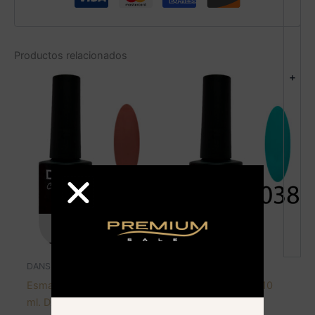
Productos relacionados
+
AGOTADO
DANS
DANS
Esmalte color gel 10
Esmalte color gel 10
ml. DANS – 048
ml. DANS – 038