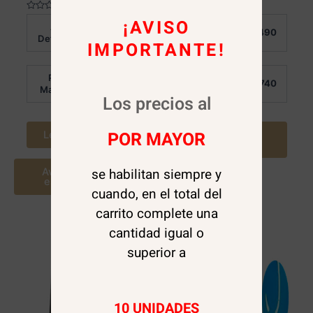
Valorado
Valorado
¡AVISO
Al
Al
en
en
$
4.490
$
4.490
0
0
Detalle:
Detalle:
IMPORTANTE!
de
de
5
5
Por
Por
$
3.740
$
3.740
Mayor:
Mayor:
Los precios al
POR MAYOR
Leer más
Agregar al
carrito
se habilitan siempre y
Avísame cuando
este disponible
cuando, en el total del
carrito complete una
cantidad igual o
superior a
10 UNIDADES