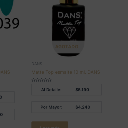
AGOTADO
DANS
 DANS –
Matte Top esmalte 10 ml. DANS
Valorado
Al Detalle:
$
5.190
en
0
0
de
5
Por Mayor:
$
4.240
40