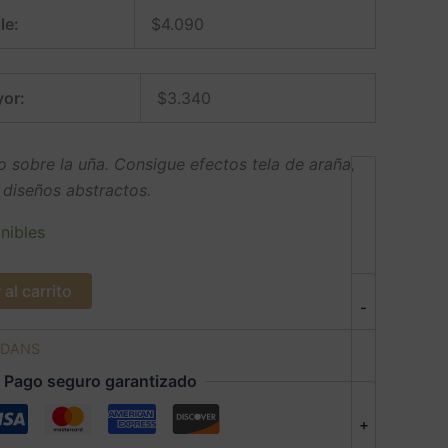
le:
$
4.090
or:
$
3.340
o sobre la uña. Consigue efectos tela de araña,
y diseños abstractos.
nibles
al carrito
-
DANS
Pago seguro garantizado
+