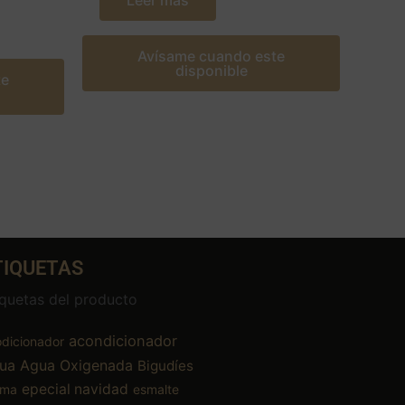
Leer más
Avísame cuando este
disponible
te
TIQUETAS
iquetas del producto
acondicionador
dicionador
ua
Agua Oxigenada
Bigudíes
epecial navidad
ema
esmalte