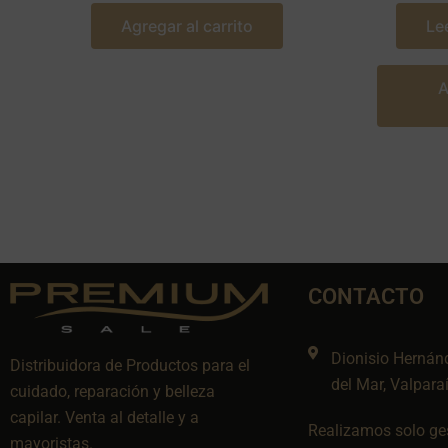
Agregar al carrito
Le
A
CONTACTO
Dionisio Hernán
Distribuidora de Productos para el
del Mar, Valpara
cuidado, reparación y belleza
capilar. Venta al detalle y a
Realizamos solo ges
mayoristas.