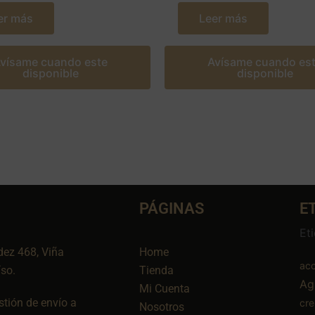
er más
Leer más
vísame cuando este
Avísame cuando es
disponible
disponible
PÁGINAS
E
Et
dez 468, Viña
Home
aco
íso.
Tienda
Ag
Mi Cuenta
tión de envío a
cr
Nosotros