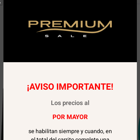
¡AVISO IMPORTANTE!
Los precios al
POR MAYOR
se habilitan siempre y cuando, en
el total del carrito complete una