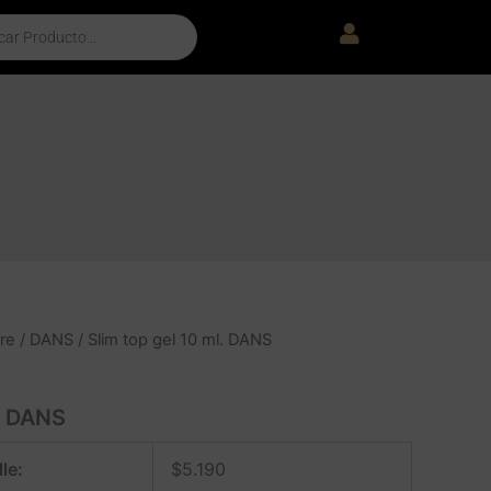
re
/
DANS
/ Slim top gel 10 ml. DANS
l. DANS
le:
$
5.190