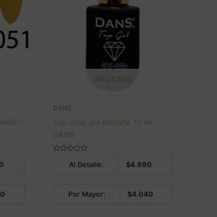
AGOTADO
DANS
 DANS –
Top coat gel esmalte 10 ml.
DANS
Valorado
0
Al Detalle:
$
4.990
en
0
de
5
40
Por Mayor:
$
4.040