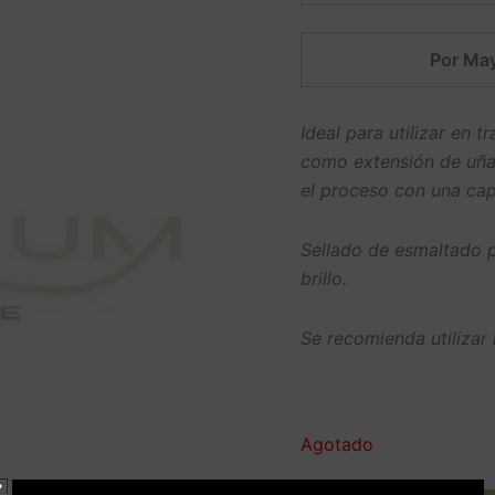
Por May
Ideal para utilizar en 
como extensión de uñas
el proceso con una capa
Sellado de esmaltado p
brillo.
Se recomienda utilizar
Agotado