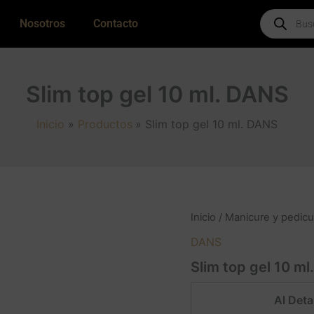
Products
Nosotros
Contacto
search
Slim top gel 10 ml. DANS
Inicio
Productos
Slim top gel 10 ml. DANS
Inicio
/
Manicure y pedicu
DANS
Slim top gel 10 m
Al Detal