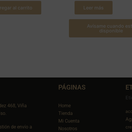
regar al carrito
Leer más
Avísame cuando es
disponible
PÁGINAS
E
Et
dez 468, Viña
Home
aco
íso.
Tienda
Ag
Mi Cuenta
tión de envío a
cr
Nosotros