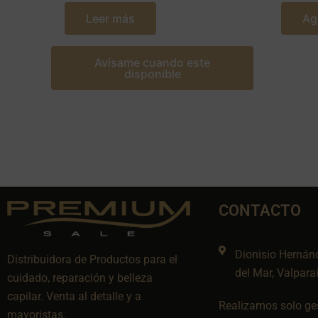
Leer más
Ag
Avísame cuando este
disponible
CONTACTO
Dionisio Hernán
Distribuidora de Productos para el
del Mar, Valpara
cuidado, reparación y belleza
capilar. Venta al detalle y a
Realizamos solo ges
mayoristas.