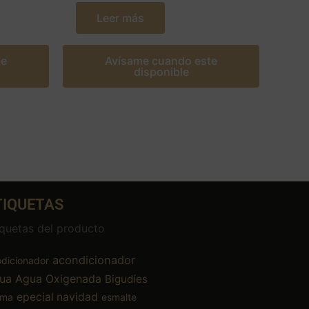
Leer más
te
Avísame cuando este
disponible
TIQUETAS
iquetas del producto
acondicionador
dicionador
ua
Agua Oxigenada
Bigudíes
epecial navidad
ema
esmalte