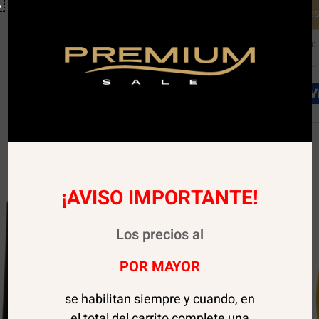
Avísame cuando es
SKU:
01694
Categoría:
¡AVISO IMPORTANTE!
Los precios al
POR MAYOR
se habilitan siempre y cuando, en
el total del carrito complete una