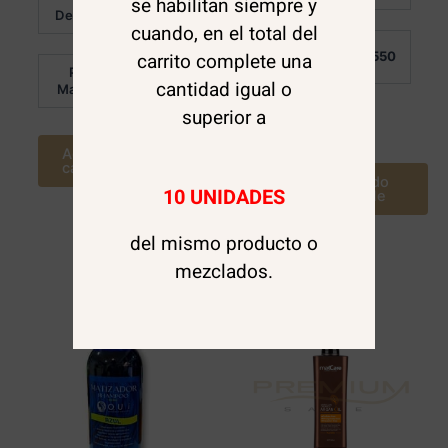
se habilitan siempre y
$
5.000
de 5
Detalle:
cuando, en el total del
Por
$
3.550
carrito complete una
Mayor:
Por
$
3.950
cantidad igual o
Mayor:
superior a
Leer más
Agregar al
carrito
Avísame cuando
10 UNIDADES
este disponible
del mismo producto o
mezclados.