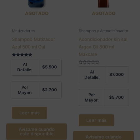
AGOTADO
AGOTADO
Matizadores
Shampoo y Acondicionador
Shampoo Matizador
Acondicionador sin sal
Azul 500 ml Oui
Argan Oil 800 ml
Maxcare
Valorado en
Al
5.00
$
5.500
de 5
Valorado
Detalle:
Al
en
$
7.000
0
Detalle:
de
5
Por
$
2.700
Mayor:
Por
$
5.700
Mayor:
Leer más
Leer más
Avísame cuando
este disponible
Avísame cuando