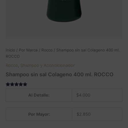
Inicio
/
Por Marca
/
Rocco
/ Shampoo sin sal Colageno 400 ml.
ROCCO
Rocco
,
Shampoo y Acondicionador
Shampoo sin sal Colageno 400 ml. ROCCO
Valorado
4
4.75
Al Detalle:
$
4.000
sobre 5
basado en
puntuaciones
de
Por Mayor:
$
2.850
clientes