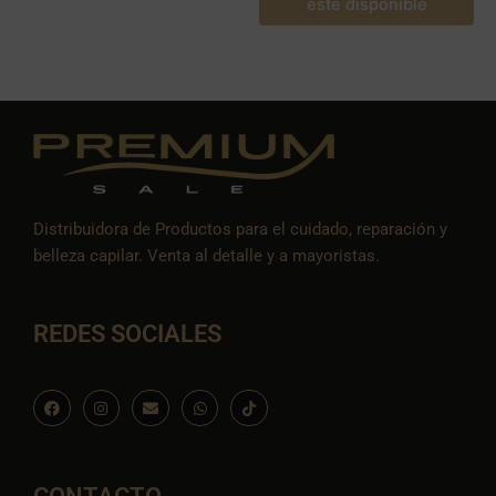
este disponible
Distribuidora de Productos para el cuidado, reparación y
belleza capilar. Venta al detalle y a mayoristas.
REDES SOCIALES
F
I
E
W
I
a
n
n
h
c
c
s
v
a
o
e
t
e
t
n
b
a
l
s
-
o
g
o
a
t
o
r
p
p
i