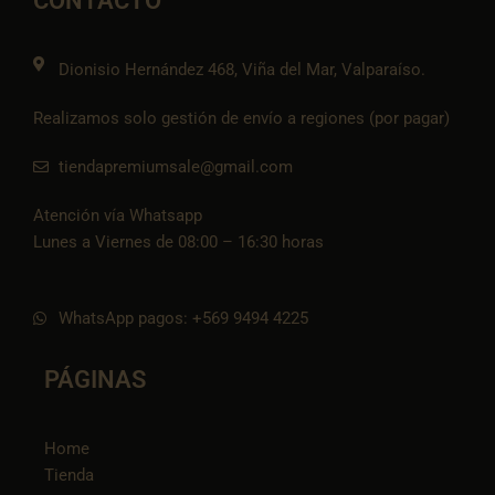
CONTACTO
k
a
e
p
k
m
t
o
k
Dionisio Hernández 468, Viña del Mar, Valparaíso.
Realizamos solo gestión de envío a regiones (por pagar)
tiendapremiumsale@gmail.com
Atención vía Whatsapp
Lunes a Viernes de 08:00 – 16:30 horas
WhatsApp pagos: +569 9494 4225
PÁGINAS
Home
Tienda