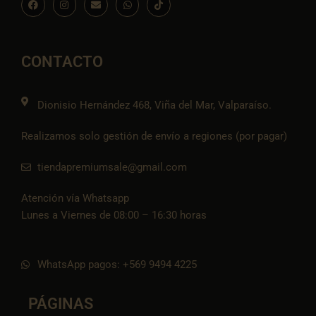
a
n
n
h
c
c
s
v
a
o
e
t
e
t
n
b
a
l
s
-
o
g
o
a
t
o
r
p
p
i
CONTACTO
k
a
e
p
k
m
t
o
k
Dionisio Hernández 468, Viña del Mar, Valparaíso.
Realizamos solo gestión de envío a regiones (por pagar)
tiendapremiumsale@gmail.com
Atención vía Whatsapp
Lunes a Viernes de 08:00 – 16:30 horas
WhatsApp pagos: +569 9494 4225
PÁGINAS