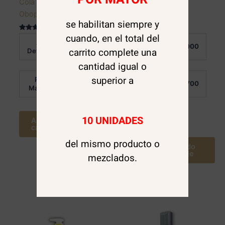
Cola Caballo 500 ml.
Argan Oil 800 ml
Obopekal
Maxcare
se habilitan siempre y
cuando, en el total del
Valorado en
Valorado
Al
Al
5.00
en
$
3.000
$
7.000
de 5
0
carrito complete una
Detalle:
Detalle:
de
5
cantidad igual o
superior a
Por
Por
$
2.300
$
5.700
Mayor:
Mayor:
10 UNIDADES
Agregar al
Leer más
carrito
del mismo producto o
Avísame cuando
este disponible
mezclados.