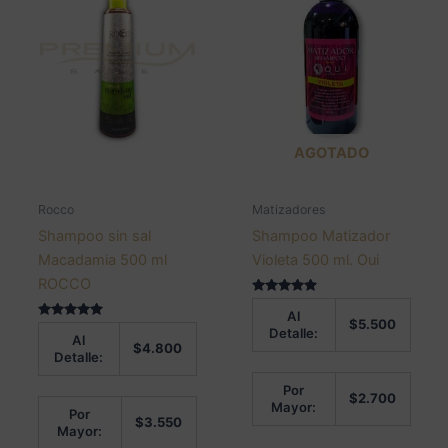
AGOTADO
Rocco
Matizadores
Shampoo sin sal
Shampoo Matizador
Macadamia 500 ml
Violeta 500 ml. Oui
ROCCO
Valorado en
Al
5.00
$
5.500
Valorado en
de 5
Detalle:
Al
5.00
$
4.800
de 5
Detalle:
Por
$
2.700
Mayor:
Por
$
3.550
Mayor: