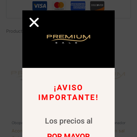
Productos relacionados
¡AVISO
IMPORTANTE!
AGOTADO
Los precios al
Obopekal
Shampoo y Acondicionador
Acondicionador sin sal
Acondicionador sin sal
POR MAYOR