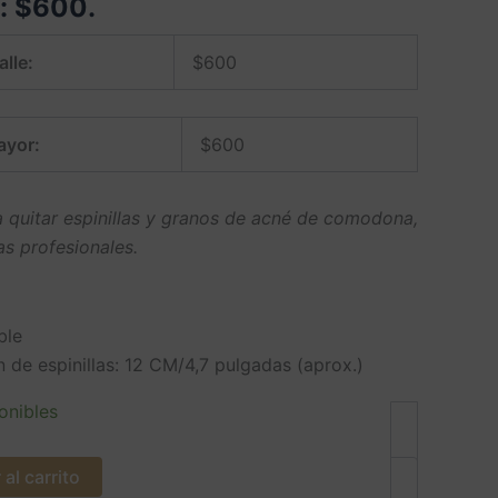
e:
$
600
.
alle:
$
600
ayor:
$
600
ra quitar espinillas y granos de acné de comodona,
s profesionales.
ble
 de espinillas: 12 CM/4,7 pulgadas (aprox.)
onibles
al carrito