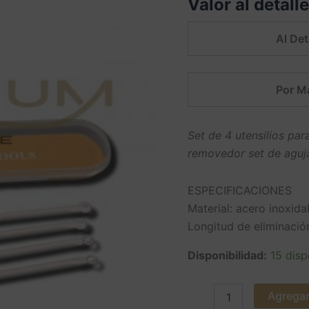
Valor al detall
5.00
sobre
5 basado en
puntuación
Al Det
de cliente
Por M
Set de 4 utensilios pa
removedor set de aguja
ESPECIFICACIONES
Material: acero inoxida
Longitud de eliminación
Disponibilidad:
15 disp
Agregar 