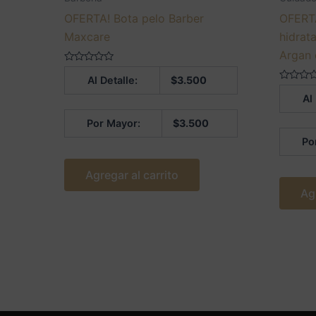
OFERTA! Bota pelo Barber
OFERTA
Maxcare
hidrat
Argan 
Valorado
Al Detalle:
$
3.500
en
0
Valorado
Al
de
en
5
0
de
Por Mayor:
$
3.500
5
Po
Agregar al carrito
Ag