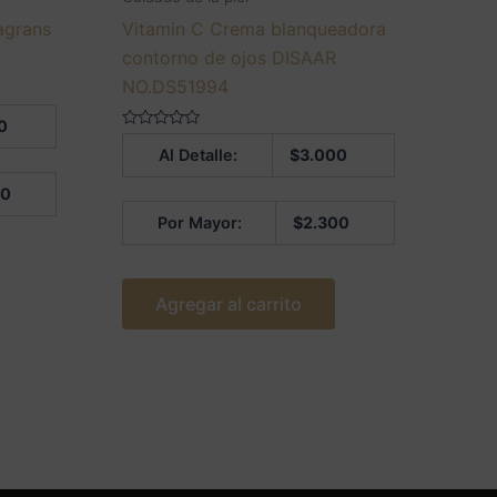
agrans
Vitamin C Crema blanqueadora
contorno de ojos DISAAR
NO.DS51994
0
Valorado
Al Detalle:
$
3.000
en
0
de
00
5
Por Mayor:
$
2.300
Agregar al carrito