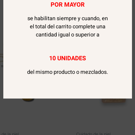
POR MAYOR
se habilitan siempre y cuando, en
Sale!
el total del carrito complete una
cantidad igual o superior a
10 UNIDADES
del mismo producto o mezclados.
de la piel
Cuidado de la piel