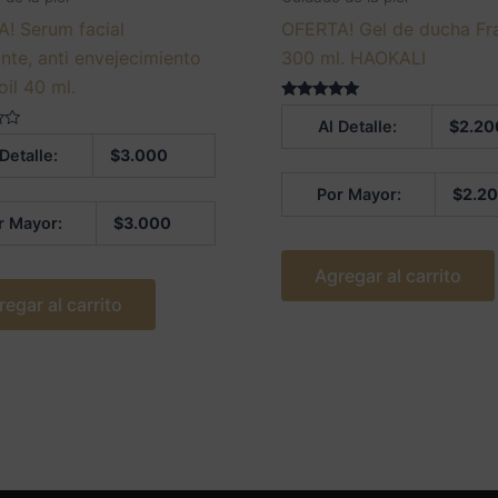
! Serum facial
OFERTA! Gel de ducha Fr
ante, anti envejecimiento
300 ml. HAOKALI
oil 40 ml.
Valorado en
Al Detalle:
$
2.20
5.00
de 5
 Detalle:
$
3.000
Por Mayor:
$
2.2
r Mayor:
$
3.000
Agregar al carrito
regar al carrito