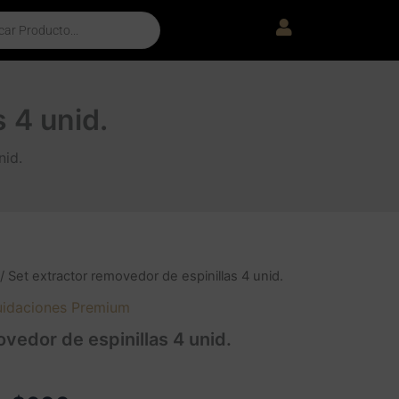
 4 unid.
nid.
/ Set extractor removedor de espinillas 4 unid.
uidaciones Premium
vedor de espinillas 4 unid.