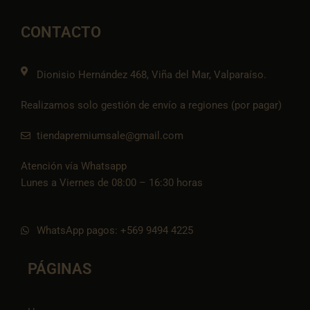
b
a
l
s
-
o
g
o
a
t
o
r
p
p
i
CONTACTO
k
a
e
p
k
m
t
o
k
Dionisio Hernández 468, Viña del Mar, Valparaíso.
Realizamos solo gestión de envío a regiones (por pagar)
tiendapremiumsale@gmail.com
Atención vía Whatsapp
Lunes a Viernes de 08:00 – 16:30 horas
WhatsApp pagos: +569 9494 4225
PÁGINAS