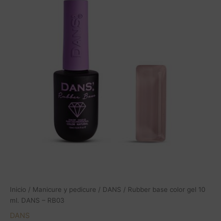
gel
10
ml.
DANS
-
RB03
cantidad
Inicio
/
Manicure y pedicure
/
DANS
/ Rubber base color gel 10
ml. DANS – RB03
DANS