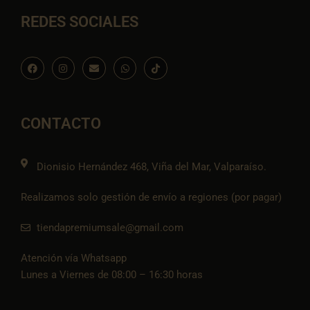
REDES SOCIALES
F
I
E
W
I
a
n
n
h
c
c
s
v
a
o
e
t
e
t
n
b
a
l
s
-
o
g
o
a
t
o
r
p
p
i
CONTACTO
k
a
e
p
k
m
t
o
k
Dionisio Hernández 468, Viña del Mar, Valparaíso.
Realizamos solo gestión de envío a regiones (por pagar)
tiendapremiumsale@gmail.com
Atención vía Whatsapp
Lunes a Viernes de 08:00 – 16:30 horas