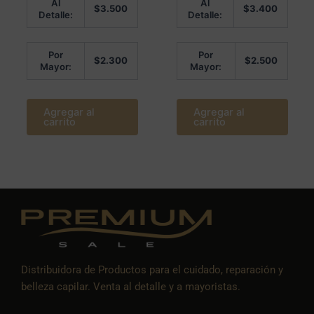
Al
Al
en
5.00
$
3.500
$
3.400
0
de 5
Detalle:
Detalle:
de
5
Por
Por
$
2.300
$
2.500
Mayor:
Mayor:
Agregar al
Agregar al
carrito
carrito
Distribuidora de Productos para el cuidado, reparación y
belleza capilar. Venta al detalle y a mayoristas.