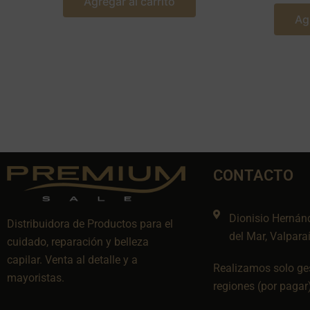
Agregar al carrito
Ag
CONTACTO
Dionisio Hernán
Distribuidora de Productos para el
del Mar, Valpara
cuidado, reparación y belleza
capilar. Venta al detalle y a
Realizamos solo ges
mayoristas.
regiones (por pagar