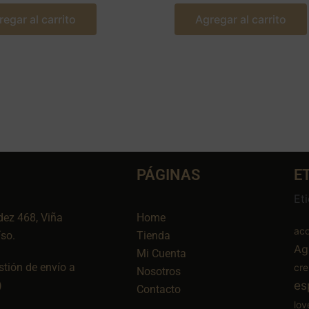
regar al carrito
Agregar al carrito
PÁGINAS
E
Et
dez 468, Viña
Home
aco
íso.
Tienda
Ag
Mi Cuenta
tión de envío a
cr
Nosotros
es
)
Contacto
lov