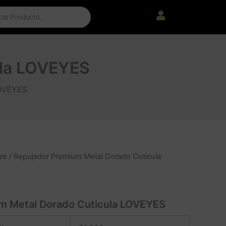
ula LOVEYES
LOVEYES
re
/ Repujador Premium Metal Dorado Cuticula
m Metal Dorado Cuticula LOVEYES