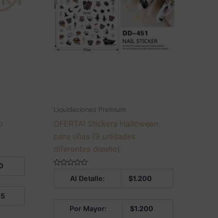
Liquidaciones Premium
o
OFERTA! Stickers Halloween
para uñas (9 unidades
diferentes diseño)
0
Valorado
Al Detalle:
$
1.200
en
0
de
85
5
Por Mayor:
$
1.200