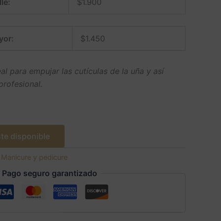
le:
$
1.900
yor:
$
1.450
al para empujar las cutículas de la uña y así
rofesional.
te disponible
:
Manicure y pedicure
Pago seguro garantizado