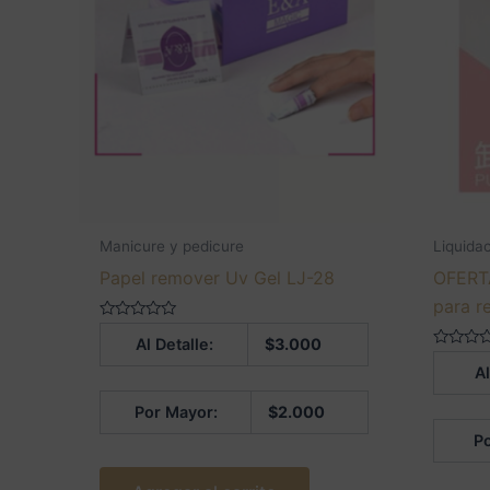
Manicure y pedicure
Liquida
Papel remover Uv Gel LJ-28
OFERTA
para r
Valorado
Al Detalle:
$
3.000
en
0
Valorado
Al
de
en
5
0
de
Por Mayor:
$
2.000
5
Po