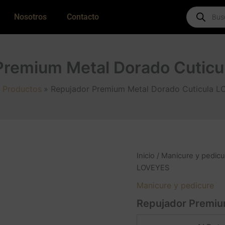
Products
Nosotros
Contacto
search
Premium Metal Dorado Cutic
Productos
Repujador Premium Metal Dorado Cuticula 
Inicio
/
Manicure y pedicu
LOVEYES
Manicure y pedicure
Repujador Premiu