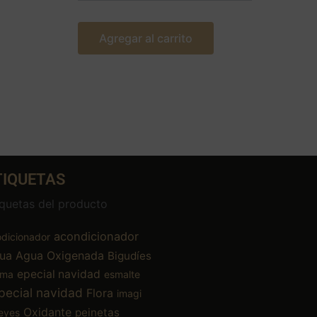
Agregar al carrito
TIQUETAS
iquetas del producto
acondicionador
dicionador
ua
Agua Oxigenada
Bigudíes
epecial navidad
ema
esmalte
pecial navidad
Flora
imagi
Oxidante
peinetas
eyes