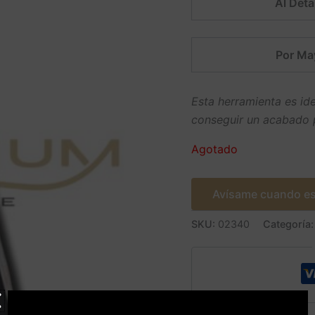
Al Detal
Por Ma
Esta herramienta es ide
conseguir un acabado p
Agotado
Avísame cuando es
SKU:
02340
Categoría