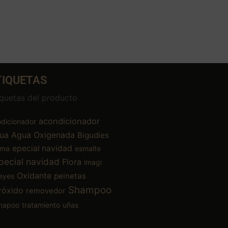
TIQUETAS
iquetas del producto
acondicionador
dicionador
ua
Agua Oxigenada
Bigudíes
epecial navidad
ema
esmalte
pecial navidad
Flora
imagi
Oxidante
peinetas
eyes
Shampoo
róxido
removedor
mapoo
tratamiento
uñas