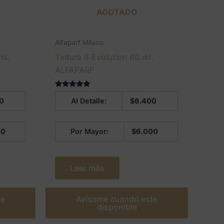
AGOTADO
Alfaparf Milano
ml.
Tintura 6 Evolution 60 ml.
ALFAPARF
Valorado en
0
Al Detalle:
$
6.400
5.00
de 5
00
Por Mayor:
$
6.000
Leer más
te
Avísame cuando este
disponible