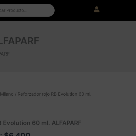
 ALFAPARF
PARF
 Milano
/ Reforzador rojo RB Evolution 60 ml.
B Evolution 60 ml. ALFAPARF
e:
$
6.400
.