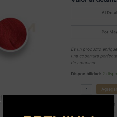
Al Detal
Por May
Es un producto enrique
una cobertura perfecta
de amoniaco.
Disponibilidad:
2 dispo
Agregar 
SKU:
04365
Categoría