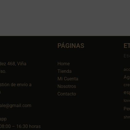
PÁGINAS
E
Et
dez 468, Viña
Home
aco
íso.
Tienda
Ag
Mi Cuenta
tión de envío a
cr
Nosotros
es
)
Contacto
lov
ale@gmail.com
Pe
sh
app
08:00 – 16:30 horas