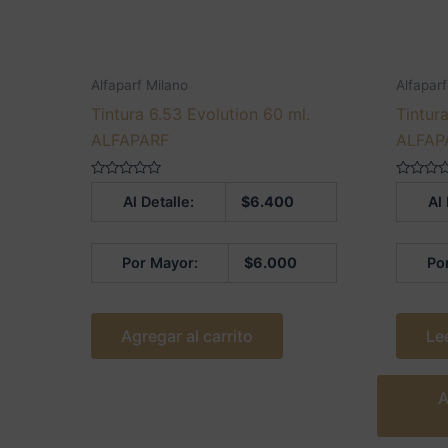
Alfaparf Milano
Alfaparf
Tintura 6.53 Evolution 60 ml.
Tintur
ALFAPARF
ALFAP
Valorado
Valorado
Al Detalle:
$
6.400
Al 
en
en
0
0
de
de
5
5
Por Mayor:
$
6.000
Po
Agregar al carrito
Le
A