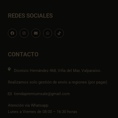
REDES SOCIALES
F
I
E
W
I
a
n
n
h
c
c
s
v
a
o
e
t
e
t
n
b
a
l
s
-
o
g
o
a
t
o
r
p
p
i
CONTACTO
k
a
e
p
k
m
t
o
k
Dionisio Hernández 468, Viña del Mar, Valparaíso.
Realizamos solo gestión de envío a regiones (por pagar)
tiendapremiumsale@gmail.com
Atención vía Whatsapp
Lunes a Viernes de 08:00 – 16:30 horas