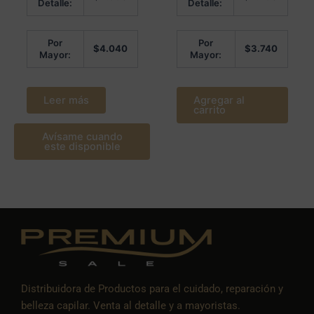
Detalle:
Detalle:
de
de
5
5
Por
Por
$
4.040
$
3.740
Mayor:
Mayor:
Leer más
Agregar al
carrito
Avísame cuando
este disponible
Distribuidora de Productos para el cuidado, reparación y
belleza capilar. Venta al detalle y a mayoristas.