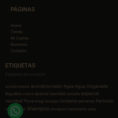
PÁGINAS
Home
Tienda
Mi Cuenta
Nosotros
Contacto
ETIQUETAS
Etiquetas del producto
acondicionador
Agua
Agua Oxigenada
acodicionador
especial
Bigudíes
epecial navidad
crema
esmalte
navidad
Flora
Oxidante
Peróxido
peinetas
imagi
loveyes
Shampoo
removedor
shmapoo
tratamiento
uñas