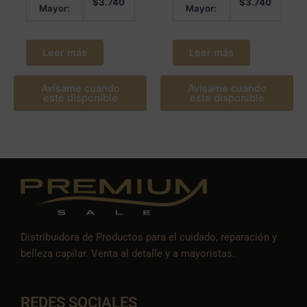
$
3.740
$
3.740
Mayor:
Mayor:
Leer más
Leer más
Avísame cuando
Avísame cuando
este disponible
este disponible
Distribuidora de Productos para el cuidado, reparación y
belleza capilar. Venta al detalle y a mayoristas.
REDES SOCIALES