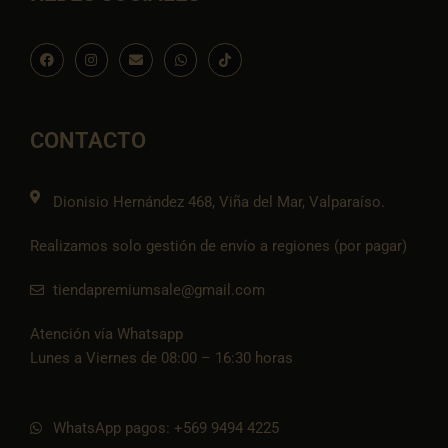
F
I
E
W
I
a
n
n
h
c
c
s
v
a
o
e
t
e
t
n
b
a
l
s
-
o
g
o
a
t
o
r
p
p
i
CONTACTO
k
a
e
p
k
m
t
o
k
Dionisio Hernández 468, Viña del Mar, Valparaíso.
Realizamos solo gestión de envío a regiones (por pagar)
tiendapremiumsale@gmail.com
Atención vía Whatsapp
Lunes a Viernes de 08:00 – 16:30 horas
WhatsApp pagos: +569 9494 4225