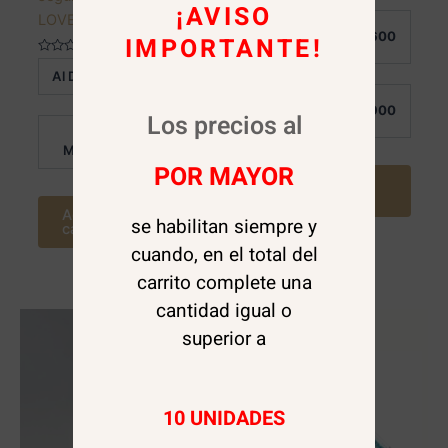
¡AVISO
Valorado
LOVEYES
Al
en
$
2.600
IMPORTANTE!
0
Detalle:
de
Valorado
5
Al Detalle:
$
600
en
0
de
Por
$
1.900
5
Los precios al
Mayor:
Por
$
600
Mayor:
POR MAYOR
Agregar al
carrito
Agregar al
se habilitan siempre y
carrito
cuando, en el total del
carrito complete una
cantidad igual o
superior a
10 UNIDADES