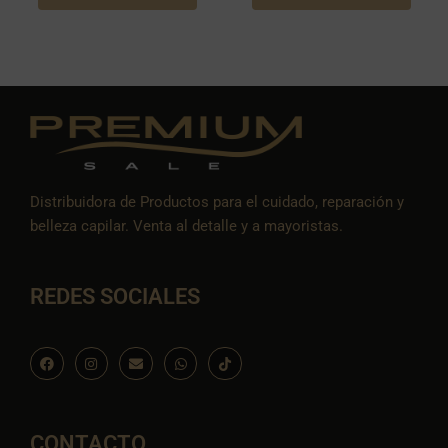
Distribuidora de Productos para el cuidado, reparación y
belleza capilar. Venta al detalle y a mayoristas.
REDES SOCIALES
F
I
E
W
I
a
n
n
h
c
c
s
v
a
o
e
t
e
t
n
b
a
l
s
-
o
g
o
a
t
o
r
p
p
i
CONTACTO