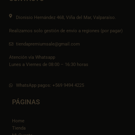
k
a
e
p
k
m
t
o
k
Dionisio Hernández 468, Viña del Mar, Valparaíso.
Realizamos solo gestión de envío a regiones (por pagar)
tiendapremiumsale@gmail.com
Atención vía Whatsapp
Lunes a Viernes de 08:00 – 16:30 horas
WhatsApp pagos: +569 9494 4225
PÁGINAS
Home
Tienda