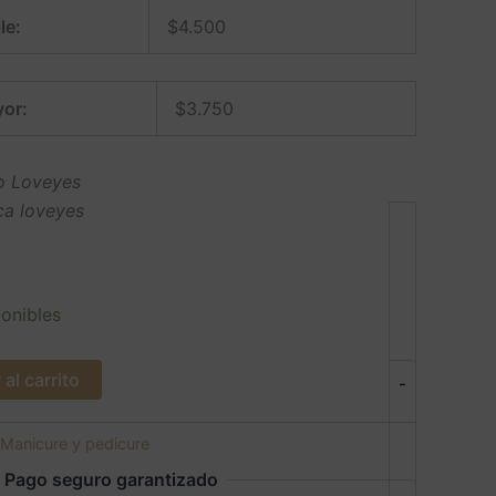
le:
$
4.500
or:
$
3.750
ro Loveyes
ca loveyes
onibles
al carrito
-
Manicure y pedicure
Pago seguro garantizado