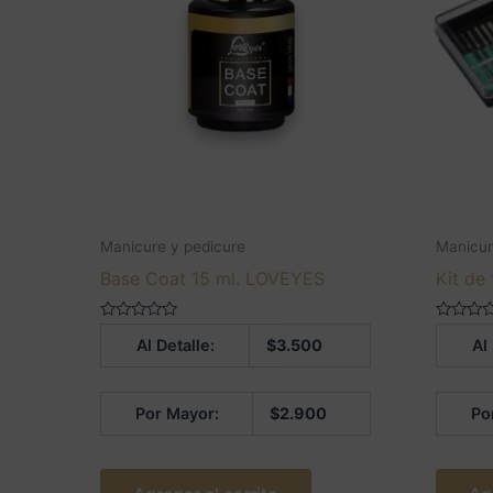
Manicure y pedicure
Manicur
Base Coat 15 ml. LOVEYES
Kit de 
Valorado
Valorado
Al Detalle:
$
3.500
Al
en
en
0
0
de
de
5
5
Por Mayor:
$
2.900
Po