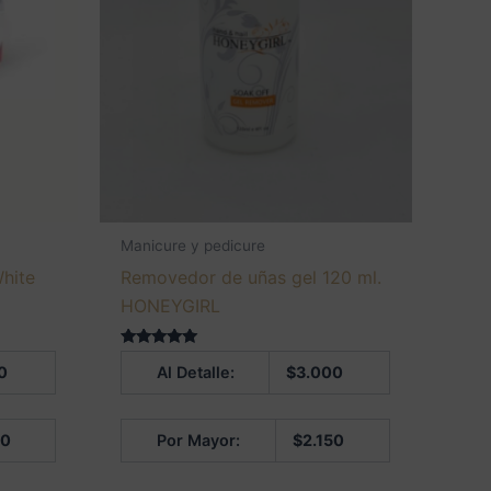
Manicure y pedicure
hite
Removedor de uñas gel 120 ml.
HONEYGIRL
Valorado en
0
Al Detalle:
$
3.000
5.00
de 5
00
Por Mayor:
$
2.150