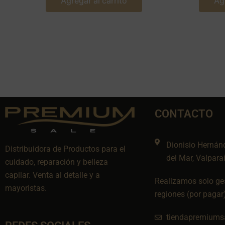
Agregar al carrito
Ag
CONTACTO
Dionisio Hernán
Distribuidora de Productos para el
del Mar, Valpara
cuidado, reparación y belleza
capilar. Venta al detalle y a
Realizamos solo ges
mayoristas.
regiones (por pagar
tiendapremiums