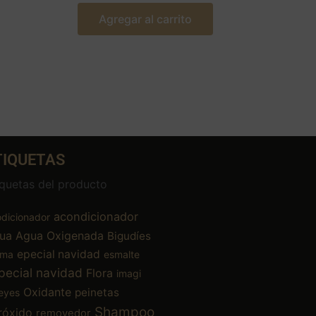
Agregar al carrito
TIQUETAS
iquetas del producto
acondicionador
dicionador
ua
Agua Oxigenada
Bigudíes
epecial navidad
ema
esmalte
pecial navidad
Flora
imagi
Oxidante
peinetas
eyes
Shampoo
róxido
removedor