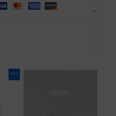
+
Sale!