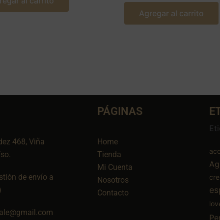
regar al carrito
Agregar al carrito
PÁGINAS
E
Et
dez 468, Viña
Home
aco
íso.
Tienda
Ag
Mi Cuenta
tión de envío a
cr
Nosotros
es
)
Contacto
lov
ale@gmail.com
Pe