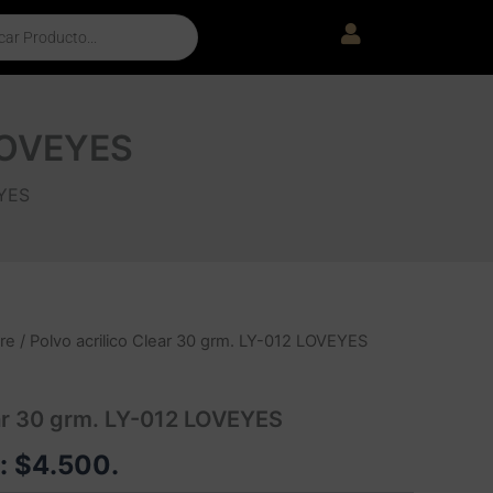
 LOVEYES
EYES
re
/ Polvo acrilico Clear 30 grm. LY-012 LOVEYES
ear 30 grm. LY-012 LOVEYES
e:
$
4.500
.