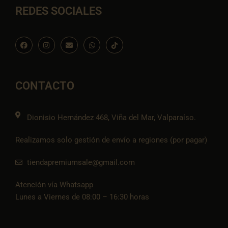
REDES SOCIALES
F
I
E
W
I
a
n
n
h
c
c
s
v
a
o
e
t
e
t
n
b
a
l
s
-
o
g
o
a
t
o
r
p
p
i
CONTACTO
k
a
e
p
k
m
t
o
k
Dionisio Hernández 468, Viña del Mar, Valparaíso.
Realizamos solo gestión de envío a regiones (por pagar)
tiendapremiumsale@gmail.com
Atención vía Whatsapp
Lunes a Viernes de 08:00 – 16:30 horas