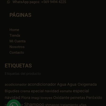
WhatsApp pagos: +569 9494 4225
PÁGINAS
Home
Tienda
Mi Cuenta
Nosotros
Contacto
ETIQUETAS
Etiquetas del producto
acondicionador
Agua
Agua Oxigenada
acodicionador
especial
Bigudíes
epecial navidad
crema
esmalte
navidad
Flora
Oxidante
Peróxido
peinetas
imagi
loveyes
Shampoo
removedor
shmapoo
tratamiento
uñas