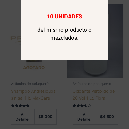
10 UNIDADES
del mismo producto o
mezclados.
AGOTADO
Artículos de peluquería
Artículos de peluquería
Shampoo Antiresiduos
Oxidante Peroxido de
sin sal 1 lt. MaxCare
20 Vol 1 Lt. Flora
Valorado en
Valorado
Al
Al
5.00
en
$
8.000
$
4.500
de 5
3.50
Detalle:
Detalle:
de 5