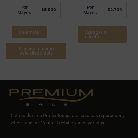
Por
Por
$
5.990
$
2.700
Mayor:
Mayor:
Leer más
Agregar al
carrito
Avísame cuando
este disponible
Distribuidora de Productos para el cuidado, reparación y
belleza capilar. Venta al detalle y a mayoristas.