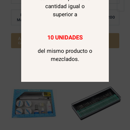
de
5
cantidad igual o
superior a
Por
Por
$
2.285
$
3.200
Mayor:
Mayor:
10 UNIDADES
Agregar al
Agregar al
carrito
carrito
del mismo producto o
mezclados.