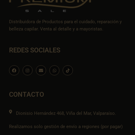
Distribuidora de Productos para el cuidado, reparación y
belleza capilar. Venta al detalle y a mayoristas.
REDES SOCIALES
F
I
E
W
I
a
n
n
h
c
c
s
v
a
o
e
t
e
t
n
b
a
l
s
-
o
g
o
a
t
o
r
p
p
i
CONTACTO
k
a
e
p
k
m
t
o
k
Dionisio Hernández 468, Viña del Mar, Valparaíso.
Realizamos solo gestión de envío a regiones (por pagar)