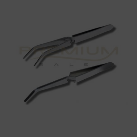
curvar
uñas
1
unid.
cantidad