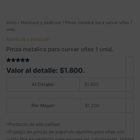
Inicio
/
Manicure y pedicure
/ Pinza metalica para curvar uñas 1
unid.
Manicure y pedicure
Pinza metalica para curvar uñas 1 unid.
Valorado
1
Valor al detalle:
$
1.800
.
5.00
sobre
5 basado
en
Al Detalle:
$
1.800
puntuación
de cliente
Por Mayor:
$
1.200
-Producto de alta calidad
-El juego de pinzas de papel de aluminio para uñas con
punta fina es perfecto para recoger las calcomanías, lámina