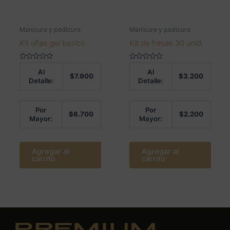
Manicure y pedicure
Manicure y pedicure
Kit uñas gel basico
Kit de fresas 30 unid.
Valorado
Valorado
Al
Al
en
en
$
7.900
$
3.200
0
0
Detalle:
Detalle:
de
de
5
5
Por
Por
$
6.700
$
2.200
Mayor:
Mayor:
Agregar al
Agregar al
carrito
carrito