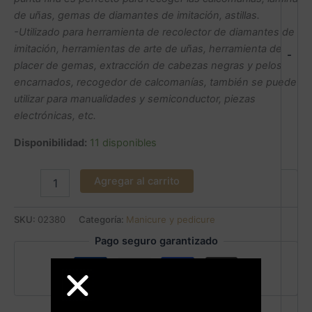
de uñas, gemas de diamantes de imitación, astillas.
-Utilizado para herramienta de recolector de diamantes de
imitación, herramientas de arte de uñas, herramienta de
-
placer de gemas, extracción de cabezas negras y pelos
encarnados, recogedor de calcomanías, también se puede
utilizar para manualidades y semiconductor, piezas
electrónicas, etc.
Disponibilidad:
11 disponibles
Agregar al carrito
SKU:
02380
Categoría:
Manicure y pedicure
Pago seguro garantizado