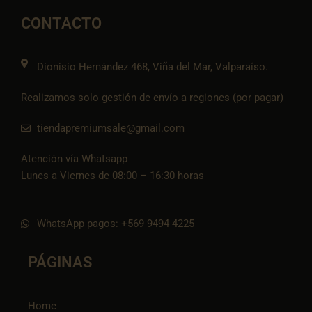
o
g
o
a
t
o
r
p
p
i
CONTACTO
k
a
e
p
k
m
t
o
k
Dionisio Hernández 468, Viña del Mar, Valparaíso.
Realizamos solo gestión de envío a regiones (por pagar)
tiendapremiumsale@gmail.com
Atención vía Whatsapp
Lunes a Viernes de 08:00 – 16:30 horas
WhatsApp pagos: +569 9494 4225
PÁGINAS
Home