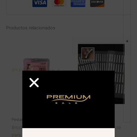
Productos relacionados
+
Pestañas
Pestañas
Brocha desechable
Bigudies permanente
para pestañas 50 unid.
para pestañas #XL