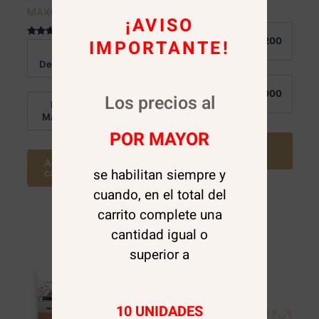
MAXCARE
¡AVISO
Valorado
Al
en
$
1.200
IMPORTANTE!
Valorado en
0
Detalle:
Al
5.00
de
$
2.800
de 5
5
Detalle:
Por
$
1.000
Los precios al
Mayor:
Por
$
1.850
Mayor:
POR MAYOR
Agregar al
carrito
Agregar al
se habilitan siempre y
carrito
cuando, en el total del
carrito complete una
cantidad igual o
Sale!
superior a
10 UNIDADES