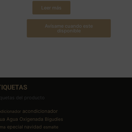
Leer más
Avísame cuando este
disponible
TIQUETAS
iquetas del producto
acondicionador
dicionador
ua
Agua Oxigenada
Bigudíes
epecial navidad
ema
esmalte