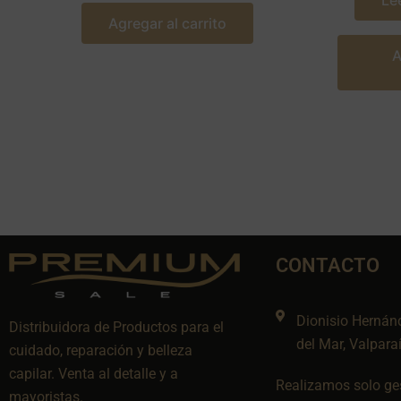
Le
Agregar al carrito
A
CONTACTO
Dionisio Hernán
Distribuidora de Productos para el
del Mar, Valpara
cuidado, reparación y belleza
capilar. Venta al detalle y a
Realizamos solo ges
mayoristas.