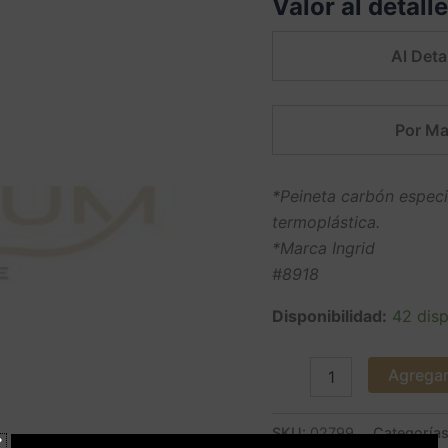
Valor al detall
5.00
sobre
5 basado en
puntuación
Al Detal
de cliente
Por Ma
*Peineta carbón especi
termoplástica.
*Marca Ingrid
#8918
Disponibilidad:
42 disp
Agregar 
SKU:
02799
Categoría