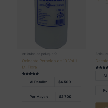
Artículos de peluquería
Artículo
Oxidante Peroxido de 10 Vol 1
Decolo
Lt. Flora
Valorado
Al
5.00
Valorado en
de 5
Al Detalle:
$
4.500
5.00
de 5
Po
Por Mayor:
$
2.700