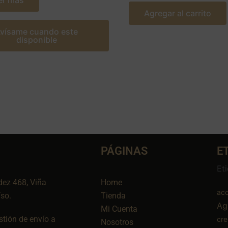
er más
Agregar al carrito
vísame cuando este
disponible
PÁGINAS
E
Et
dez 468, Viña
Home
aco
íso.
Tienda
Ag
Mi Cuenta
tión de envío a
cr
Nosotros