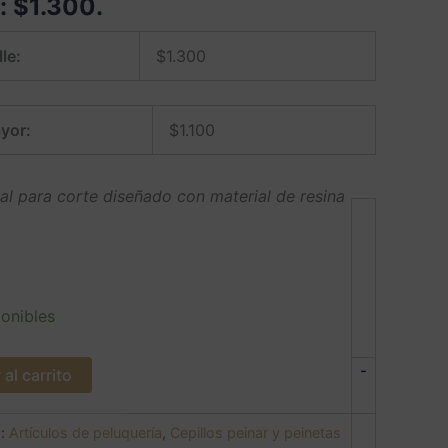
e:
$
1.300
.
le:
$
1.300
yor:
$
1.100
al para corte diseñado con material de resina
onibles
-
al carrito
s:
Artículos de peluquería
,
Cepillos peinar y peinetas